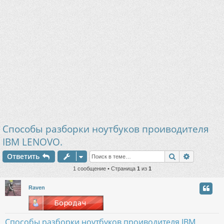
Способы разборки ноутбуков проиводителя
IBM LENOVO.
Поиск
Расшире
Ответить
1 сообщение • Страница
1
из
1
Raven
Способы разборки ноутбуков проиводителя IBM