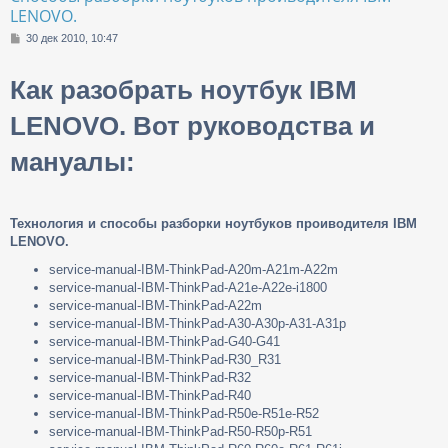
LENOVO.
С
30 дек 2010, 10:47
о
о
Как разобрать ноутбук IBM
б
щ
е
LENOVO. Вот руководства и
н
и
мануалы:
е
Технология и способы разборки ноутбуков проиводителя IBM
LENOVO.
service-manual-IBM-ThinkPad-A20m-A21m-A22m
service-manual-IBM-ThinkPad-A21e-A22e-i1800
service-manual-IBM-ThinkPad-A22m
service-manual-IBM-ThinkPad-A30-A30p-A31-A31p
service-manual-IBM-ThinkPad-G40-G41
service-manual-IBM-ThinkPad-R30_R31
service-manual-IBM-ThinkPad-R32
service-manual-IBM-ThinkPad-R40
service-manual-IBM-ThinkPad-R50e-R51e-R52
service-manual-IBM-ThinkPad-R50-R50p-R51