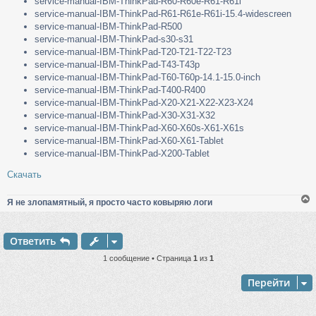
service-manual-IBM-ThinkPad-R60-R60e-R61-R61i
service-manual-IBM-ThinkPad-R61-R61e-R61i-15.4-widescreen
service-manual-IBM-ThinkPad-R500
service-manual-IBM-ThinkPad-s30-s31
service-manual-IBM-ThinkPad-T20-T21-T22-T23
service-manual-IBM-ThinkPad-T43-T43p
service-manual-IBM-ThinkPad-T60-T60p-14.1-15.0-inch
service-manual-IBM-ThinkPad-T400-R400
service-manual-IBM-ThinkPad-X20-X21-X22-X23-X24
service-manual-IBM-ThinkPad-X30-X31-X32
service-manual-IBM-ThinkPad-X60-X60s-X61-X61s
service-manual-IBM-ThinkPad-X60-X61-Tablet
service-manual-IBM-ThinkPad-X200-Tablet
Скачать
Я не злопамятный, я просто часто ковыряю логи
Ответить
у
т
1 сообщение • Страница
1
из
1
ь
с
Перейти
к