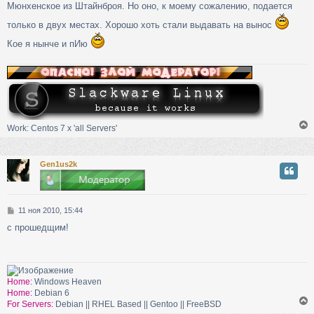
н
Мюнхенское из Штайнброя. Но оно, к моему сожалению, подается
и
е
только в двух местах. Хорошо хоть стали выдавать на вынос
у
Кое я нынче и пИю
Work: Centos 7 х 'all Servers'
Gen1us2k
у
т
ь
с
С
11 ноя 2010, 15:44
о
к
с прошедщим!
о
б
щ
ч
е
н
Home:
Windows Heaven
и
Home:
Debian 6
у
е
For Servers:
Debian || RHEL Based || Gentoo || FreeBSD