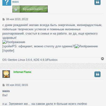
у
wass
т
ь
с
С
08 ноя 2010, 20:22
к
о
с днем рождения! желаю всегда быть энергичным, жизнерадостным,
о
побольше творческих успехов и поменьше жизненных
б
ч
щ
разочарований, счастья в семье и на работе. ах да, еще крепкого
е
здоровья!
н
у
и
[spoilerPS: официант, можно стеллу для одмина?]
е
[/spoiler]
OS: Gentoo Linux 3.6.6, KDE 4.9.3/Fluxbox
Infernal Flame
у
т
ь
С
09 ноя 2010, 00:01
с
о
wass
о
к
thx!
б
щ
е
з.ы. Запомнил же... на самом деле я больше всего люблю
ч