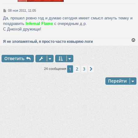
с
С
08 ноя 2011, 11:05
к
о
Да, прошел ровно год и думаю сегодня имеет смысл апнуть темку и
о
поздравить
Infernal Flame
с очередным д.р.
б
ч
щ
С Днюхой дружище!
е
н
Я не злопамятный, я просто часто ковыряю логи
у
и
е
Ответить
у
т
2
3
1
След.
24 сообщения
ь
с
Перейти
к
ч
у