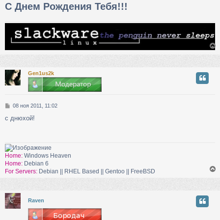
C Днем Рождения Тебя!!!
Gen1us2k
у
т
ь
с
С
08 ноя 2011, 11:02
о
к
с днюхой!
о
б
щ
ч
е
н
Home:
Windows Heaven
и
Home:
Debian 6
у
е
For Servers:
Debian || RHEL Based || Gentoo || FreeBSD
у
Raven
т
ь