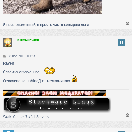
Я не злопамятный, я просто часто ковыряю логи
Infernal Flame
у
т
ь
С
08 ноя 2010, 09:33
с
о
Raven
о
к
б
Спасибо огроменное.
щ
е
ч
Особливо за прЫвеД от мелкомягких
н
и
е
у
Work: Centos 7 х 'all Servers'