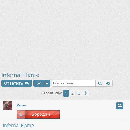
Infernal Flame
Поиск
Расшире
Ответить
2
3
1
След.
24 сообщения
Raven
Infernal Flame