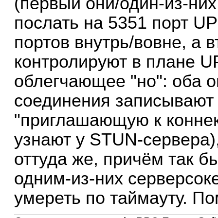
(первый они/один-из-них
послать на 5351 порт U
портов внутрь/вовне, а в
контролируют в плане U
облегчающее "но": оба 
соединения записывают 
"приглашающую к коннект
узнают у STUN-сервера), 
оттуда же, причём так б
одним-из-них серверсок
умереть по таймауту. По