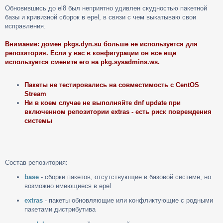
о
Обновившись до el8 был неприятно удивлен скудностью пакетной
о
базы и кривизной сборок в epel, в связи с чем выкатываю свои
б
щ
исправления.
е
н
Внимание: домен pkgs.dyn.su больше не используется для
и
репозитория. Если у вас в конфигурации он все еще
е
используется смените его на pkg.sysadmins.ws.
Пакеты не тестировались на совместимость с CentOS
Stream
Ни в коем случае не выполняйте dnf update при
включенном репозитории extras - есть риск повреждения
системы
Состав репозитория:
base
- сборки пакетов, отсутствующие в базовой системе, но
возможно имеющиеся в epel
extras
- пакеты обновляющие или конфликтующие с родными
пакетами дистрибутива