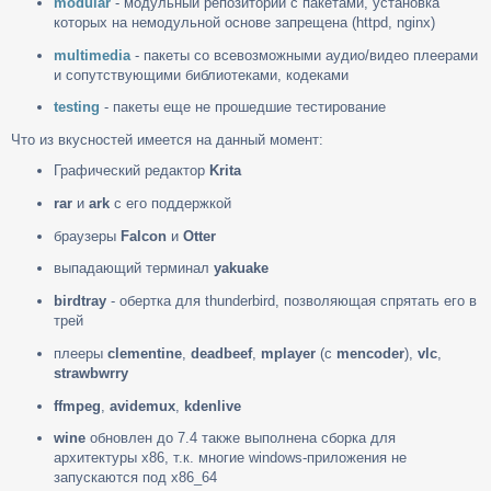
modular
- модульный репозиторий с пакетами, установка
которых на немодульной основе запрещена (httpd, nginx)
multimedia
- пакеты со всевозможными аудио/видео плеерами
и сопутствующими библиотеками, кодеками
testing
- пакеты еще не прошедшие тестирование
Что из вкусностей имеется на данный момент:
Графический редактор
Krita
rar
и
ark
с его поддержкой
браузеры
Falcon
и
Otter
выпадающий терминал
yakuake
birdtray
- обертка для thunderbird, позволяющая спрятать его в
трей
плееры
clementine
,
deadbeef
,
mplayer
(c
mencoder
),
vlc
,
strawbwrry
ffmpeg
,
avidemux
,
kdenlive
wine
обновлен до 7.4 также выполнена сборка для
архитектуры x86, т.к. многие windows-приложения не
запускаются под x86_64