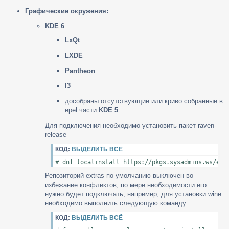
Графические окружения:
KDE 6
LxQt
LXDE
Pantheon
I3
дособраны отсутствующие или криво собранные в
epel части
KDE 5
Для подключения необходимо установить пакет raven-
release
КОД:
ВЫДЕЛИТЬ ВСЁ
# dnf localinstall https://pkgs.sysadmins.ws/el8
Репозиторий extras по умолчанию выключен во
избежание конфликтов, по мере необходимости его
нужно будет подключать, например, для установки wine
необходимо выполнить следующую команду:
КОД:
ВЫДЕЛИТЬ ВСЁ