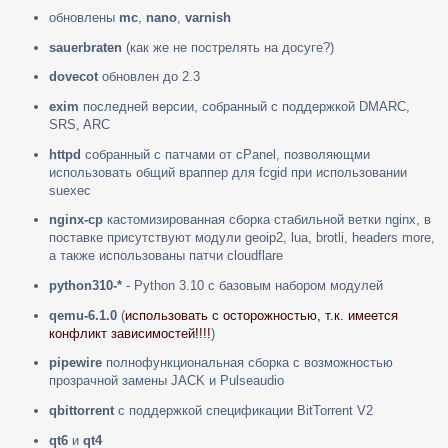
обновлены
mc
,
nano
,
varnish
sauerbraten
(как же не пострелять на досуге?)
dovecot
обновлен до 2.3
exim
последней версии, собранный с поддержкой DMARC,
SRS, ARC
httpd
собранный с патчами от cPanel, позволяющми
использовать общий враппер для fcgid при использовании
suexec
nginx-cp
кастомизированная сборка стабильной ветки nginx, в
поставке присутствуют модули geoip2, lua, brotli, headers more,
а также использованы патчи cloudflare
python310-*
- Python 3.10 с базовым набором модулей
qemu-6.1.0
(
использовать с осторожностью, т.к. имеется
конфликт зависимостей!!!!
)
pipewire
полнофункциональная сборка с возможностью
прозрачной замены JACK и Pulseaudio
qbittorrent
с поддержкой спецификации BitTorrent V2
qt6
и
qt4