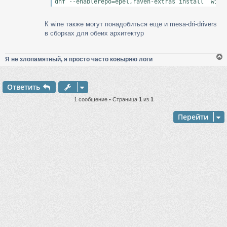
К wine также могут понадобиться еще и mesa-dri-drivers
в сборках для обеих архитектур
Я не злопамятный, я просто часто ковыряю логи
Ответить
у
т
1 сообщение • Страница
1
из
1
ь
с
Перейти
к
ч
у