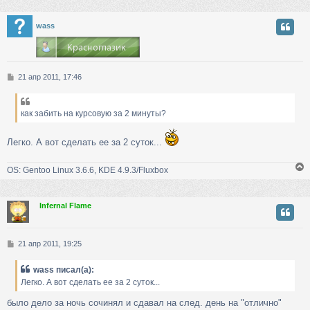
у
wass
т
ь
с
С
21 апр 2011, 17:46
к
о
о
б
как забить на курсовую за 2 минуты?
ч
щ
е
н
Легко. А вот сделать ее за 2 суток...
у
и
е
OS: Gentoo Linux 3.6.6, KDE 4.9.3/Fluxbox
Infernal Flame
у
т
ь
С
21 апр 2011, 19:25
с
о
о
к
wass писал(а):
б
Легко. А вот сделать ее за 2 суток...
щ
е
ч
было дело за ночь сочинял и сдавал на след. день на "отлично"
н