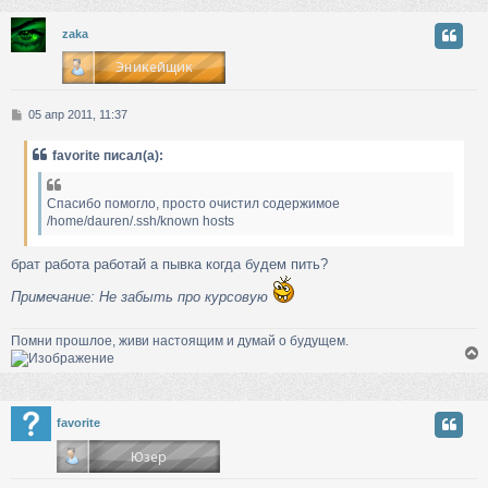
у
zaka
т
ь
с
С
05 апр 2011, 11:37
к
о
о
favorite писал(а):
б
ч
щ
е
Спасибо помогло, просто очистил содержимое
н
/home/dauren/.ssh/known hosts
у
и
е
брат работа работай а пывка когда будем пить?
Примечание: Не забыть про курсовую
Помни прошлое, живи настоящим и думай о будущем.
у
favorite
т
ь
с