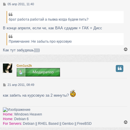
С
05 апр 2011, 11:40
к
о
о
б
брат работа работай а пывка когда будем пить?
ч
щ
е
В конце апреля, если че, как ВАА сдадим + ГАК + Дисс
н
у
и
е
Примечание: Не забыть про курсовую
Как тут забудешь)))))
Gen1us2k
у
т
ь
с
С
21 апр 2011, 08:49
о
к
о
как забить на курсовую за 2 минуты?
б
щ
ч
е
н
Home:
Windows Heaven
и
Home:
Debian 6
у
е
For Servers:
Debian || RHEL Based || Gentoo || FreeBSD