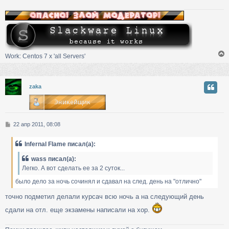
и
е
у
Work: Centos 7 х 'all Servers'
у
zaka
т
ь
с
С
22 апр 2011, 08:08
к
о
о
Infernal Flame писал(а):
б
ч
щ
wass писал(а):
е
Легко. А вот сделать ее за 2 суток...
н
у
и
было дело за ночь сочинял и сдавал на след. день на "отлично"
е
точно подметил делали курсач всю ночь а на следующий день
сдали на отл. еще экзамены написали на хор.