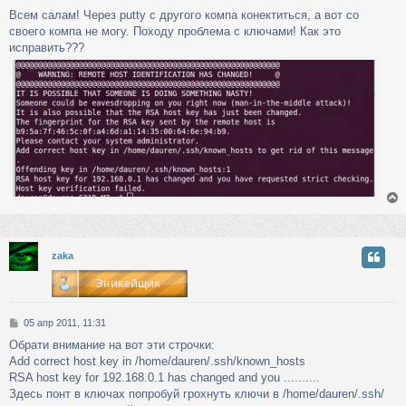
о
Всем салам! Через putty с другого компа конектиться, а вот со
о
своего компа не могу. Походу проблема с ключами! Как это
б
щ
исправить???
е
н
и
е
у
zaka
т
ь
с
С
05 апр 2011, 11:31
к
о
Обрати внимание на вот эти строчки:
о
Add correct host key in /home/dauren/.ssh/known_hosts
б
ч
щ
RSA host key for 192.168.0.1 has changed and you ..........
е
Здесь понт в ключах попробуй грохнуть ключи в /home/dauren/.ssh/
н