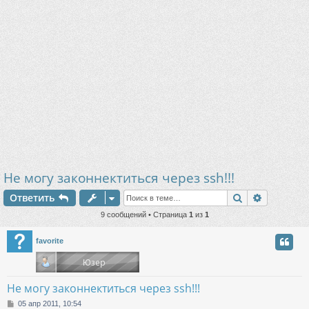
Не могу законнектиться через ssh!!!
Поиск
Расшире
Ответить
9 сообщений • Страница
1
из
1
favorite
Не могу законнектиться через ssh!!!
С
05 апр 2011, 10:54