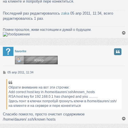
на клиенте и попробуй пере конектиться.
у
и
е
Последний раз редактировалось
zaka
05 апр 2011, 11:34, всего
редактировалось 1 раз.
Помни прошлое, живи настоящим и думай о будущем.
у
favorite
т
ь
с
С
05 апр 2011, 11:34
к
о
о
б
Обрати внимание на вот эти строчки:
ч
щ
Add correct host key in /home/dauren/.ssh/known_hosts
е
RSA host key for 192.168.0.1 has changed and you ..........
н
Здесь понт в ключах попробуй грохнуть ключи в /home/dauren/.ssh/
у
и
на клиенте и на сервере и пере конектиться
е
Спасибо помогло, просто очистил содержимое
/home/dauren/.ssh/known hosts