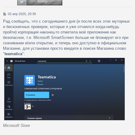
ь
с
С
02 апр 2025, 20:39
к
о
Рад сообщить, что с сегодняшнего дня (и после всех этих муторных
о
и бесконечных проверок, которые я уже отчаялся когда-нибудь
б
ч
щ
пройти) корпорация наконец-то отметила моё приложение как
е
безопасное, т.е. Microsoft SmartScreen больше не блокирует его при
н
скачивании и/или открытии, и теперь оно доступно в официальном
у
и
Магазине, для установки просто введите в поиске Магазина слово
е
"
teamatica
":
Microsoft Store