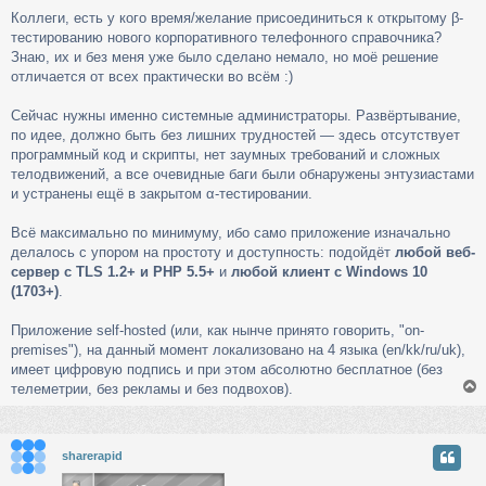
о
Коллеги, есть у кого время/желание присоединиться к открытому β-
о
тестированию нового корпоративного телефонного справочника?
б
щ
Знаю, их и без меня уже было сделано немало, но моё решение
е
отличается от всех практически во всём :)
н
и
Сейчас нужны именно системные администраторы. Развёртывание,
е
по идее, должно быть без лишних трудностей — здесь отсутствует
программный код и скрипты, нет заумных требований и сложных
телодвижений, а все очевидные баги были обнаружены энтузиастами
и устранены ещё в закрытом α-тестировании.
Всё максимально по минимуму, ибо само приложение изначально
делалось с упором на простоту и доступность: подойдёт
любой веб-
сервер с TLS 1.2+ и PHP 5.5+
и
любой клиент с Windows 10
(1703+)
.
Приложение self-hosted (или, как нынче принято говорить, "on-
premises"), на данный момент локализовано на 4 языка (en/kk/ru/uk),
имеет цифровую подпись и при этом абсолютно бесплатное (без
телеметрии, без рекламы и без подвохов).
у
sharerapid
т