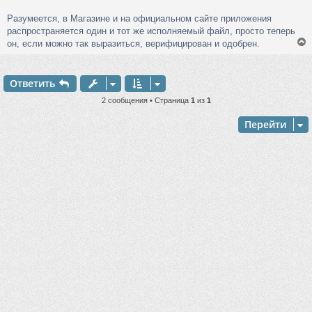
Разумеется, в Магазине и на официальном сайте приложения
распространяется один и тот же исполняемый файл, просто теперь
он, если можно так выразиться, верифицирован и одобрен.
Ответить
у
т
2 сообщения • Страница
1
из
1
ь
с
Перейти
к
ч
у