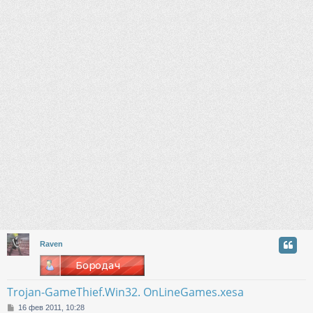
Raven
Trojan-GameThief.Win32. OnLineGames.xesa
С
16 фев 2011, 10:28