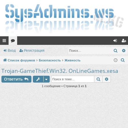
с
ор
хо
ег
Поис
Вход
Регистрация
ы
ум
д
ис
П
Список форумов
Безопасность
Живность
лк
ы
тр
о
Trojan-GameThief.Win32. OnLineGames.xesa
и
и
ац
Поиск
Расшире
Ответить
с
ия
к
1 сообщение • Страница
1
из
1