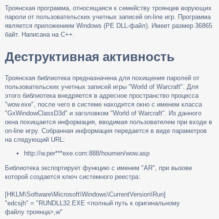
о
Троянская программа, относящаяся к семейству троянцев ворующих
о
пароли от пользовательских учетных записей on-line игр. Программа
б
щ
является приложением Windows (PE DLL-файл). Имеет размер 36865
е
байт. Написана на C++.
н
и
Деструктивная активность
е
Троянская библиотека предназначена для похищения паролей от
пользовательских учетных записей игры "World of Warcraft". Для
этого библиотека внедряется в адресное пространство процесса
"wow.exe", после чего в системе находится окно с именем класса
"GxWindowClassD3d" и заголовком "World of Warcraft". Из данного
окна похищается информация, вводимая пользователем при входе в
on-line игру. Собранная информация передается в виде параметров
на следующий URL:
http://w.per***exe.com:888/houmen/wow.asp
Библиотека экспортирует функцию с именем "AR", при вызове
которой создается ключ системного реестра:
[HKLM\Software\Microsoft\Windows\CurrentVersion\Run]
"edcsjh" = "RUNDLL32.EXE <полный путь к оригинальному
файлу троянца>,w"