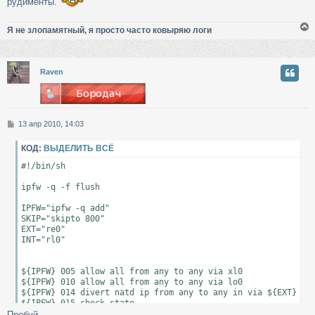
рудименты.
Я не злопамятный, я просто часто ковыряю логи
у
Raven
т
ь
с
С
13 апр 2010, 14:03
к
о
о
КОД:
ВЫДЕЛИТЬ ВСЁ
б
ч
щ
#!/bin/sh

е
н
ipfw -q -f flush

у
и
е
IPFW="ipfw -q add"

SKIP="skipto 800"

EXT="re0"

INT="rl0"

${IPFW} 005 allow all from any to any via xl0

${IPFW} 010 allow all from any to any via lo0

${IPFW} 014 divert natd ip from any to any in via ${EXT}

${IPFW} 015 check-state

${IPFW} add allow ip from any to any via lo0

Пробуй.