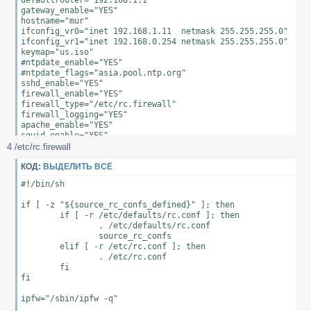
defaultrouter="192.168.1.1"

gateway_enable="YES"

hostname="mur"

ifconfig_vr0="inet 192.168.1.11  netmask 255.255.255.0"

ifconfig_vr1="inet 192.168.0.254 netmask 255.255.255.0"

keymap="us.iso"

#ntpdate_enable="YES"

#ntpdate_flags="asia.pool.ntp.org"

sshd_enable="YES"

firewall_enable="YES"

firewall_type="/etc/rc.firewall"

firewall_logging="YES"

apache_enable="YES"

squid_enable="YES"

mysql_enable="YES"

4 /etc/rc.firewall
samsd_enable="YES"

openfire_enable="YES"

КОД:
ВЫДЕЛИТЬ ВСЁ
vsftpd_enable="YES"
#!/bin/sh

if [ -z "${source_rc_confs_defined}" ]; then

        if [ -r /etc/defaults/rc.conf ]; then

                . /etc/defaults/rc.conf

                source_rc_confs

        elif [ -r /etc/rc.conf ]; then

                . /etc/rc.conf

        fi

fi

ipfw="/sbin/ipfw -q"
