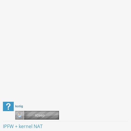
kotig
IPFW + kernel NAT