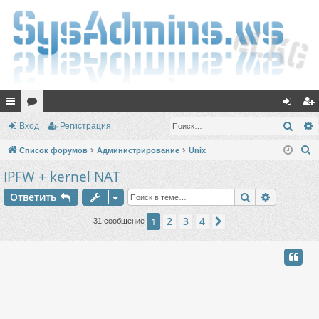
с
ор
хо
ег
Поис
Вход
Регистрация
ы
ум
д
ис
П
Список форумов
Администрирование
Unix
лк
ы
тр
о
IPFW + kernel NAT
и
и
ац
Поиск
Расшире
Ответить
с
ия
к
2
3
4
1
След.
31 сообщение