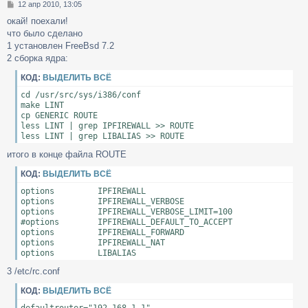
С
12 апр 2010, 13:05
о
окай! поехали!
о
что было сделано
б
щ
1 установлен FreeBsd 7.2
е
2 сборка ядра:
н
и
КОД:
ВЫДЕЛИТЬ ВСЁ
е
cd /usr/src/sys/i386/conf

make LINT

cp GENERIC ROUTE

less LINT | grep IPFIREWALL >> ROUTE

less LINT | grep LIBALIAS >> ROUTE
итого в конце файла ROUTE
КОД:
ВЫДЕЛИТЬ ВСЁ
options         IPFIREWALL

options         IPFIREWALL_VERBOSE

options         IPFIREWALL_VERBOSE_LIMIT=100

#options        IPFIREWALL_DEFAULT_TO_ACCEPT

options         IPFIREWALL_FORWARD

options         IPFIREWALL_NAT

options         LIBALIAS
3 /etc/rc.conf
КОД:
ВЫДЕЛИТЬ ВСЁ