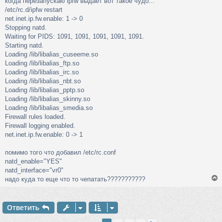
когда перезапускаю ipfw выдает вот такое чудо...
/etc/rc.d/ipfw restart
net.inet.ip.fw.enable: 1 -> 0
Stopping natd.
Waiting for PIDS: 1091, 1091, 1091, 1091, 1091.
Starting natd.
Loading /lib/libalias_cuseeme.so
Loading /lib/libalias_ftp.so
Loading /lib/libalias_irc.so
Loading /lib/libalias_nbt.so
Loading /lib/libalias_pptp.so
Loading /lib/libalias_skinny.so
Loading /lib/libalias_smedia.so
Firewall rules loaded.
Firewall logging enabled.
net.inet.ip.fw.enable: 0 -> 1
помимо того что добавил /etc/rc.conf
natd_enable="YES"
natd_interface="vr0"
надо куда то еще что то чепатать???????????
Ответить
у
т