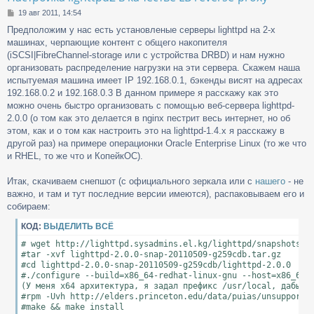
С
19 авг 2011, 14:54
о
Предположим у нас есть установленые серверы lighttpd на 2-х
о
машинах, черпающие контент с общего накопителя
б
щ
(iSCSI|FibreChannel-storage или с устройства DRBD) и нам нужно
е
организовать распределение нагрузки на эти сервера. Скажем наша
н
испытуемая машина имеет IP 192.168.0.1, бэкенды висят на адресах
и
192.168.0.2 и 192.168.0.3 В данном примере я расскажу как это
е
можно очень быстро организовать с помощью веб-сервера lighttpd-
2.0.0 (о том как это делается в nginx пестрит весь интернет, но об
этом, как и о том как настроить это на lighttpd-1.4.x я расскажу в
другой раз) на примере операционки Oracle Enterprise Linux (то же что
и RHEL, то же что и КопейкОС).
Итак, скачиваем снепшот (с официального зеркала или с
нашего
- не
важно, и там и тут последние версии имеются), распаковываем его и
собираем:
КОД:
ВЫДЕЛИТЬ ВСЁ
# wget http://lighttpd.sysadmins.el.kg/lighttpd/snapshots-2.
#tar -xvf lighttpd-2.0.0-snap-20110509-g259cdb.tar.gz

#cd lighttpd-2.0.0-snap-20110509-g259cdb/lighttpd-2.0.0

#./configure --build=x86_64-redhat-linux-gnu --host=x86_64-
(У меня x64 архитектура, я задал префикс /usr/local, дабы не
#rpm -Uvh http://elders.princeton.edu/data/puias/unsupported
#make && make install