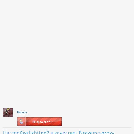
Raven
Настройка lighttpd2 в качестве LB reverse-proxy