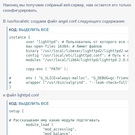
Наконец мы получаем собраный веб-сервер, нам остается его только
сконфигурировать.
В /usr/local/etc создаем файл angel.conf следующего содержания:
КОД:
ВЫДЕЛИТЬ ВСЁ
instance {

        user "lighttpd"; # Пользователь от которого все это 
        max-open-files 16384; # Лимит файлов

        binary "/usr/local/libexec/lighttpd2/lighttpd2-worke
        config "/usr/local/etc/lighttpd.conf"; # Путь к сонф
        modules "/usr/local/lib64/lighttpd/lighttpd-2.0.0"; 
        copy-env ( "PATH" );

#       env ( "G_SLICE=always-malloc", "G_DEBUG=gc-friendly"
#       wrapper ("/usr/bin/valgrind", "--leak-check=full", "
и файл lighttpd.conf
КОД:
ВЫДЕЛИТЬ ВСЁ
setup {

# Рассказываем ему какие модули подтягивать

        module_load (

                "mod_accesslog",

                "mod_balance",
