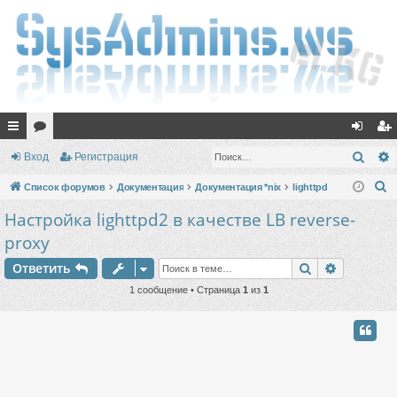
с
ор
хо
ег
Поис
Вход
Регистрация
ы
ум
д
ис
П
Список форумов
Документация
Документация *nix
lighttpd
лк
ы
тр
о
Настройка lighttpd2 в качестве LB reverse-
и
и
ац
proxy
с
ия
Поиск
Расшире
к
Ответить
1 сообщение • Страница
1
из
1