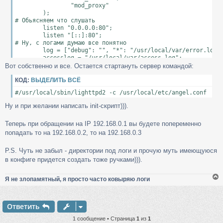
                "mod_proxy"

        );

# Обьясняем что слушать

        listen "0.0.0.0:80";

        listen "[::]:80";

# Ну, с логами думаю все понятно

        log = ["debug": "", "*": "/usr/local/var/error.log"]
        accesslog = "/usr/local/var/access.log";

        accesslog.format = "%h %V %u %t \"%r\" %>s %b \"%{Re
Вот собственно и все. Остается стартануть сервер командой:
# Файл mimetypes.conf по дефолту лежит в папке с исходниками
КОД:
ВЫДЕЛИТЬ ВСЁ
        include "/usr/local/etc/mimetypes.conf";

#/usr/local/sbin/lighttpd2 -c /usr/local/etc/angel.conf
        static.exclude_extensions = ( ".php", ".pl", ".fcgi"
Ну и при желании написать init-скрипт))).
}

Теперь при обращении на IP 192.168.0.1 вы будете попеременно
попадать то на 192.168.0.2, то на 192.168.0.3
# Собственно сам балансир. Пока существует 2 вида балансиро
balance.sqf (

        ${ proxy "192.168.50.3:80"; }, # Бэкенд №1

P.S. Чуть не забыл - директории под логи и прочую муть имеющуюся
        ${ proxy "192.168.50.2:80"; }  # Бэкенд №2

в конфиге придется создать тоже ручками))).
Я не злопамятный, я просто часто ковыряю логи
Ответить
у
т
1 сообщение • Страница
1
из
1