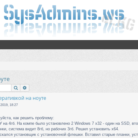
оуте
Поиск
Расширенный поиск
еративкой на ноуте
 2019, 18:27
уйста, как решить проблему:
 на 4гб. На компе было установлено 2 Windows 7 x32 - один на SSD, вт
ки, система видит 8гб, но рабочих 3гб. Решил установить х64.
ускался установщик с установочной флешки. Вставил старые планки, ус