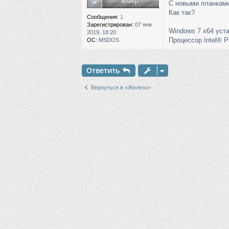
С новыми планками 
е
Как так?
Сообщения:
1
Зарегистрирован:
07 янв
Windows 7 x64 уста
2019, 18:20
Процессор Intel® 
ОС:
MSDOS
Ответить
Вернуться в «Железо»