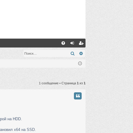
С
FA
хо
ег
Поиск
Расширенный поиск
Q
д
ис
тр
ац
1 сообщение • Страница
1
из
1
ия
орой на HDD.
тановил х64 на SSD.