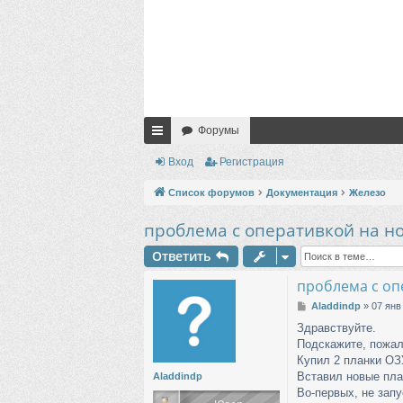
Форумы
с
Вход
Регистрация
ы
Список форумов
Документация
Железо
лк
проблема с оперативкой на н
и
Ответить
проблема с оп
С
Aladdindp
»
07 янв
о
Здравствуйте.
о
Подскажите, пожал
б
щ
Купил 2 планки ОЗУ
е
Вставил новые план
Aladdindp
н
Во-первых, не зап
и