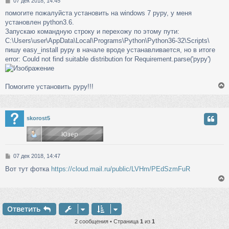
С
07 дек 2018, 14:45
о
помогите пожалуйста установить на windows 7 pypy, у меня
о
установлен python3.6.
б
щ
Запускаю командную строку и перехожу по этому пути:
е
C:\Users\user\AppData\Local\Programs\Python\Python36-32\Scripts\
н
пишу easy_install pypy в начале вроде устанавливается, но в итоге
и
error: Could not find suitable distribution for Requirement.parse('pypy')
е
Помогите установить pypy!!!
у
skorost5
т
ь
с
С
07 дек 2018, 14:47
к
о
Вот тут фотка
https://cloud.mail.ru/public/LVHm/PEdSzmFuR
о
б
ч
щ
е
н
Ответить
у
и
у
е
т
2 сообщения • Страница
1
из
1
ь