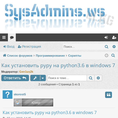
с
ор
хо
ег
Поис
Вход
Регистрация
ы
ум
д
ис
П
Список форумов
Программирование
Скрипты
лк
ы
тр
о
Как установить pypy на python3.6 в windows 7
и
и
ац
Модератор:
Gen1us2k
с
ия
Поиск
Расшире
Ответить
к
2 сообщения • Страница
1
из
1
skorost5
Как установить pypy на python3.6 в windows 7