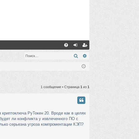
С
FA
хо
ег
Поиск
Расширенный поиск
Q
д
ис
тр
ац
1 сообщение • Страница
1
из
1
ия
 криптоключа РуТокен 20. Вроде как в целях
 будет ли конфликта у извлеченного ПО с
колько серьезна угроза компроментации КЭП?