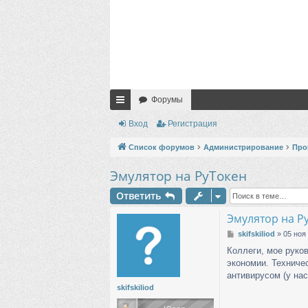
Форумы
с
Вход
Регистрация
ы
Список форумов
Администрирование
Про
лк
Эмулятор на РуТокен
и
Ответить
Эмулятор на Р
С
skifskiliod
»
05 ноя
о
Коллеги, мое руко
о
экономии. Техниче
б
щ
антивирусом (у нас
е
skifskiliod
н
и