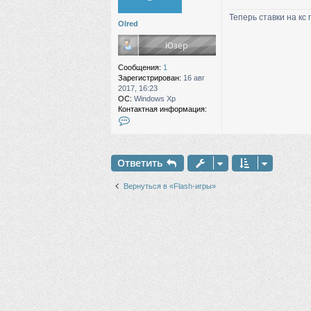
в
е
а
Теперь ставки на кс 
н
Olred
т
и
е
е
л
я
w
Сообщения:
1
a
Зарегистрирован:
16 авг
s
2017, 16:23
s
ОС:
Windows Xp
Контактная информация:
К
о
н
т
Ответить
а
к
т
Вернуться в «Flash-игры»
н
а
я
и
н
ф
о
р
м
а
ц
и