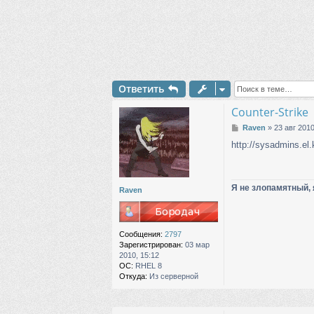
Ответить
Counter-Strike
С
Raven
»
23 авг 2010
о
http://sysadmins.el.
о
б
щ
е
Я не злопамятный, 
н
Raven
и
е
Сообщения:
2797
Зарегистрирован:
03 мар
2010, 15:12
ОС:
RHEL 8
Откуда:
Из серверной