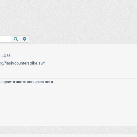
Поиск
Расширенный поиск
, 13:36
kg/flash/counterstrike.swf
я просто часто ковыряю логи