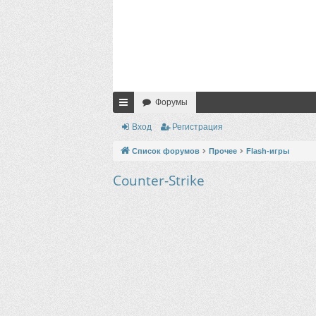
Форумы
с
Вход
Регистрация
ы
Список форумов
Прочее
Flash-игры
лк
Counter-Strike
и