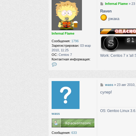
С
Infernal Flame
»
23
о
Raven
о
б
ржака
щ
е
н
Infernal Flame
и
е
Сообщения:
1796
Зарегистрирован:
03 мар
2010, 11:25
ОС:
Centos 7
Work: Centos 7 х 'all 
Контактная информация:
К
о
н
т
а
С
wass
»
23 авг 2010,
к
о
т
cупер!
о
н
б
а
щ
я
е
и
OS: Gentoo Linux 3.6
н
wass
н
и
ф
е
о
р
м
Сообщения:
633