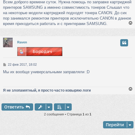
Всем доброго времени суток. Нужна помощь по заправке картриджей
о
принтеров SAMSUNG а именно совместимость тонеров Слышал что
б
щ
на некоторые модели картриджей подходят тонера CANON. До сих
е
пор занимался ремонтом принтеров исключительно CANON в данное
н
время приходиться работать и с принтерами SAMSUNG.
и
е
у
Raven
т
ь
с
С
22 фев 2017, 18:02
к
о
Мы их вообще универсальными заправляли :D
о
б
ч
щ
е
Я не злопамятный, я просто часто ковыряю логи
н
у
и
е
Ответить
у
т
2 сообщения • Страница
1
из
1
ь
с
Перейти
к