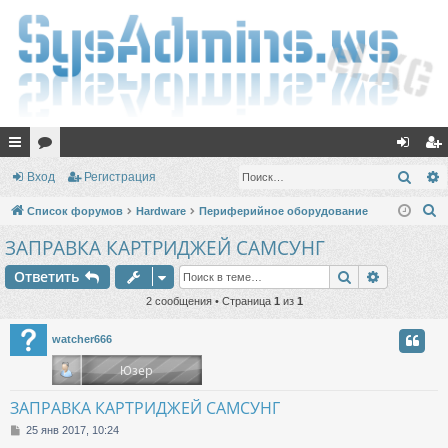
с
ор
хо
ег
Поис
Вход
Регистрация
ы
ум
д
ис
П
Список форумов
Hardware
Периферийное оборудование
лк
ы
тр
о
ЗАПРАВКА КАРТРИДЖЕЙ САМСУНГ
и
и
ац
Поиск
Расшире
Ответить
с
ия
к
2 сообщения • Страница
1
из
1
watcher666
ЗАПРАВКА КАРТРИДЖЕЙ САМСУНГ
С
25 янв 2017, 10:24
о