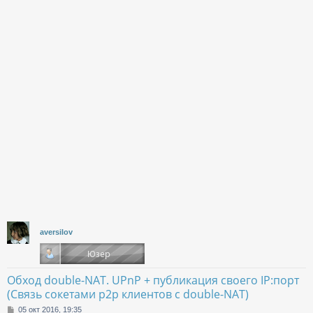
aversilov
Обход double-NAT. UPnP + публикация своего IP:порт
(Связь сокетами p2p клиентов с double-NAT)
С
05 окт 2016, 19:35