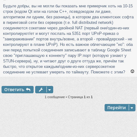
о
Будьте добры, вы не могли бы показать мне примерчик хоть на 10-15
о
строк (кодом Qt или на голом С++, псевдокодом ли даже,
б
щ
алгоритмом ли одним, без разницы), в котором два клиентских софта
е
в пиринговой сети без серверов (т.е. full distributed network)
н
соединяются сокетами через двойной NAT (первый они/один-из-них
и
контролируют/ет и могут послать на 5351 порт UPnP-приказ о
е
"замораживании" портов внутрь/вовне, а второй - провайдерский - не
контролируют в плане UPnP). Но есть важное облегчающее "но": оба
они перед попыткой соединения записывают в таблицу Google Sheet
свою "приглашающую к коннекту" пару IP:порт (которую узнают у
STUN-сервера), ну, и читают друг о друге оттуда же, причём так
быстро, что открытое каждым/одним-из-них серверсокетное
соединение не успевает умереть по таймауту. Поможете с этим?
Ответить
у
т
1 сообщение • Страница
1
из
1
ь
с
Перейти
к
ч