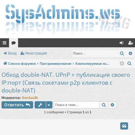
с
ор
хо
ег
Поис
Вход
Регистрация
ы
ум
д
ис
П
Список форумов
Программирование
Компилируемые языки программирования
лк
ы
тр
о
Обход double-NAT. UPnP + публикация своего
и
и
ац
IP:порт (Связь сокетами p2p клиентов с
с
ия
double-NAT)
к
Модератор:
Gen1us2k
Поиск
Расшире
Ответить
1 сообщение • Страница
1
из
1