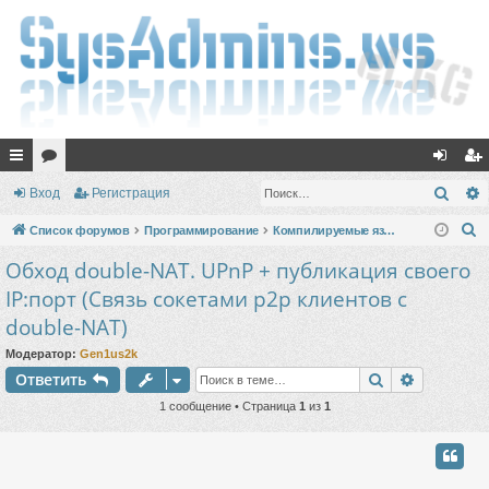
с
ор
хо
ег
Поис
Вход
Регистрация
ы
ум
д
ис
П
Список форумов
Программирование
Компилируемые языки программирования
лк
ы
тр
о
Обход double-NAT. UPnP + публикация своего
и
и
ац
IP:порт (Связь сокетами p2p клиентов с
с
ия
double-NAT)
к
Модератор:
Gen1us2k
Поиск
Расшире
Ответить
1 сообщение • Страница
1
из
1