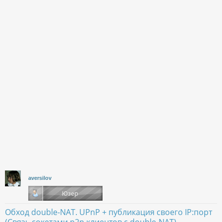
aversilov
Обход double-NAT. UPnP + публикация своего IP:порт