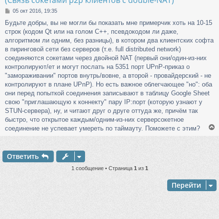
(Связь сокетами p2p клиентов с double-NAT)
С
05 окт 2016, 19:35
о
Будьте добры, вы не могли бы показать мне примерчик хоть на 10-15
о
строк (кодом Qt или на голом С++, псевдокодом ли даже,
б
щ
алгоритмом ли одним, без разницы), в котором два клиентских софта
е
в пиринговой сети без серверов (т.е. full distributed network)
н
соединяются сокетами через двойной NAT (первый они/один-из-них
и
контролируют/ет и могут послать на 5351 порт UPnP-приказ о
е
"замораживании" портов внутрь/вовне, а второй - провайдерский - не
контролируют в плане UPnP). Но есть важное облегчающее "но": оба
они перед попыткой соединения записывают в таблицу Google Sheet
свою "приглашающую к коннекту" пару IP:порт (которую узнают у
STUN-сервера), ну, и читают друг о друге оттуда же, причём так
быстро, что открытое каждым/одним-из-них серверсокетное
соединение не успевает умереть по таймауту. Поможете с этим?
Ответить
у
т
1 сообщение • Страница
1
из
1
ь
с
Перейти
к