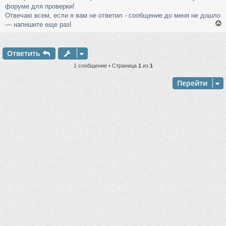
форуме для проверки!
Отвечаю всем, если я вам не ответил - сообщение до меня не дошло
— напишите еще раз!
Ответить
у
т
1 сообщение • Страница
1
из
1
ь
с
Перейти
к
ч
у