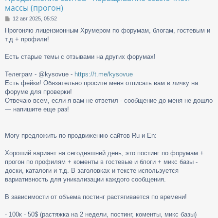
массы (прогон)
С
12 авг 2025, 05:52
о
Прогоняю лицензионным Хрумером по форумам, блогам, гостевым и
о
т.д + профили!
б
щ
е
Есть старые темы с отзывами на других форумах!
н
и
Телеграм - @kysovue -
https://t.me/kysovue
е
Есть фейки! Обязательно просите меня отписать вам в личку на
форуме для проверки!
Отвечаю всем, если я вам не ответил - сообщение до меня не дошло
— напишите еще раз!
Могу предложить по продвижению сайтов Ru и En:
Хороший вариант на сегодняшний день, это постинг по форумам +
прогон по профилям + коменты в гостевые и блоги + микс базы -
доски, каталоги и т.д. В заголовках и тексте используется
вариативность для уникализации каждого сообщения.
В зависимости от объема постинг растягивается по времени!
- 100к - 50$ (растяжка на 2 недели, постинг, коменты, микс базы)