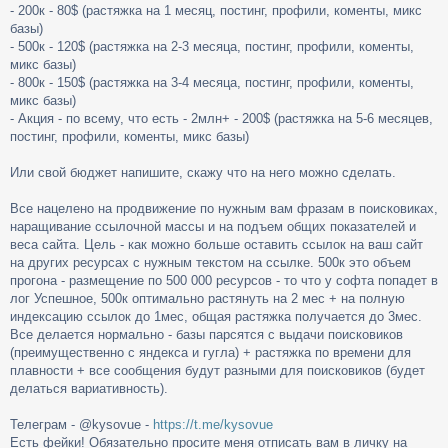
- 200к - 80$ (растяжка на 1 месяц, постинг, профили, коменты, микс
базы)
- 500к - 120$ (растяжка на 2-3 месяца, постинг, профили, коменты,
микс базы)
- 800к - 150$ (растяжка на 3-4 месяца, постинг, профили, коменты,
микс базы)
- Акция - по всему, что есть - 2млн+ - 200$ (растяжка на 5-6 месяцев,
постинг, профили, коменты, микс базы)
Или свой бюджет напишите, скажу что на него можно сделать.
Все нацелено на продвижение по нужным вам фразам в поисковиках,
наращивание ссылочной массы и на подъем общих показателей и
веса сайта. Цель - как можно больше оставить ссылок на ваш сайт
на других ресурсах с нужным текстом на ссылке. 500к это объем
прогона - размещение по 500 000 ресурсов - то что у софта попадет в
лог Успешное, 500к оптимально растянуть на 2 мес + на полную
индексацию ссылок до 1мес, общая растяжка получается до 3мес.
Все делается нормально - базы парсятся с выдачи поисковиков
(преимущественно с яндекса и гугла) + растяжка по времени для
плавности + все сообщения будут разными для поисковиков (будет
делаться вариативность).
Телеграм - @kysovue -
https://t.me/kysovue
Есть фейки! Обязательно просите меня отписать вам в личку на