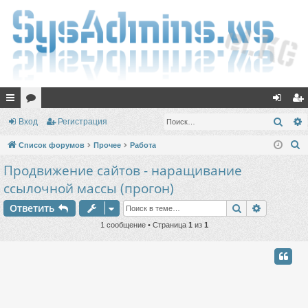
с
ор
хо
ег
Поис
Вход
Регистрация
ы
ум
д
ис
П
Список форумов
Прочее
Работа
лк
ы
тр
о
Продвижение сайтов - наращивание
и
и
ац
ссылочной массы (прогон)
с
ия
Поиск
Расшире
к
Ответить
1 сообщение • Страница
1
из
1