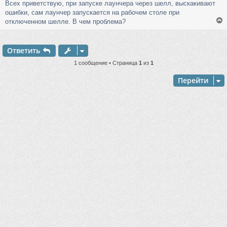
Всех приветствую, при запуске лаунчера через шелл, выскакивают
о
ошибки, сам лаунчер запускается на рабочем столе при
б
щ
отключенном шелле. В чем проблема?
е
н
и
Ответить
е
у
т
1 сообщение • Страница
1
из
1
ь
с
Перейти
к
ч
у