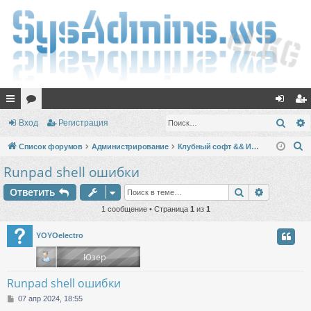
с
ор
хо
ег
Поис
Вход
Регистрация
ы
ум
д
ис
П
Список форумов
Администрирование
Клубный софт && Игры
лк
ы
тр
о
Runpad shell ошибки
и
и
ац
Поиск
Расшире
Ответить
с
ия
к
1 сообщение • Страница
1
из
1
YOYOelectro
Runpad shell ошибки
С
07 апр 2024, 18:55
о