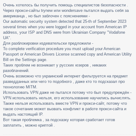
о
Очень хотелось бы получить помощь специалистов безопасности .
о
Через прокси-сайты trynew или wondersave пытался выдать себя за
б
щ
американца , но был заблочен с пояснениями -
е
Our automatic security system detected that 25-th of September 2023
н
several times when you were logged in your account from American IP
и
address, your ISP and DNS were from Ukrainian Company "Vodafone
е
UA".
Для разблокировки издевательски предложили -
To complete verification procedure you must upload your American
Passport or American Drivers License scanned copy and American Utility
Bill on the Settings page.
Таких проблем не возникает у русских юзеров , никаких
разоблачений.
Очень возможно что украинский интернет фильтруется на предмет
разведданных или чего то подобного , даже кто то подсказал про
технологию MITM.
Использовать VPN даже не пытался потому что был предупреждён -
VPN использовать нельзя, его использование научились вычислять.
Также нельзя использовать вместе VPN и прокси-сайт, потому что
такое сочетание может вызвать конфликт в работе прокси-сайта и
выдать настоящий IP.
Вот такая проблемка , за подсказку которая сработает готов
заплатить , можно криптой .