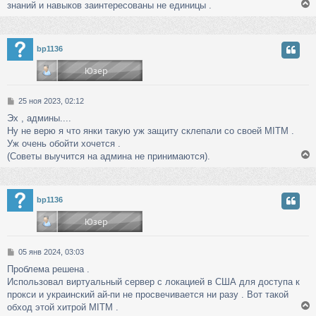
знаний и навыков заинтересованы не единицы .
е
у
bp1136
т
ь
с
С
25 ноя 2023, 02:12
к
о
Эх , админы....
о
Ну не верю я что янки такую уж защиту склепали со своей MITM .
б
ч
щ
Уж очень обойти хочется .
е
(Советы выучится на админа не принимаются).
н
у
и
е
у
bp1136
т
ь
с
С
05 янв 2024, 03:03
к
о
Проблема решена .
о
Использовал виртуальный сервер с локацией в США для доступа к
б
ч
щ
прокси и украинский ай-пи не просвечивается ни разу . Вот такой
е
обход этой хитрой MITM .
н