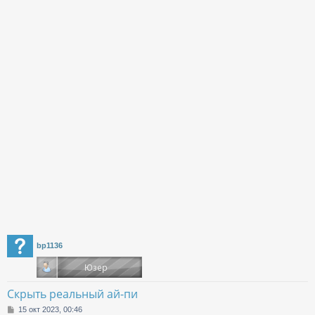
bp1136
Скрыть реальный ай-пи
С
15 окт 2023, 00:46