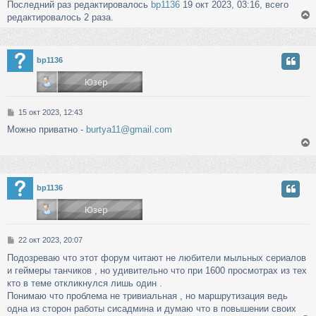
Последний раз редактировалось
bp1136
19 окт 2023, 03:16, всего
редактировалось 2 раза.
у
bp1136
т
ь
с
С
15 окт 2023, 12:43
к
о
Можно приватно -
burtya11@gmail.com
о
б
ч
щ
е
н
у
и
у
bp1136
е
т
ь
с
С
22 окт 2023, 20:07
к
о
Подозреваю что этот форум читают не любители мыльных сериалов
о
и геймеры танчиков , но удивительно что при 1600 просмотрах из тех
б
ч
щ
кто в теме откликнулся лишь один .
е
Понимаю что проблема не тривиальная , но маршрутизация ведь
н
одна из сторон работы сисадмина и думаю что в повышении своих
у
и