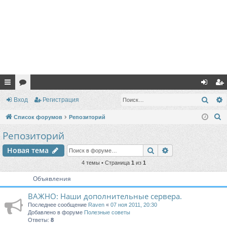
с
ор
хо
ег
Поис
Вход
Регистрация
ы
ум
д
ис
П
Список форумов
Репозиторий
лк
ы
тр
о
Репозиторий
и
и
ац
Поиск
Расширенный п
Новая тема
с
ия
к
4 темы • Страница
1
из
1
Объявления
ВАЖНО: Наши дополнительные сервера.
Последнее сообщение
Raven
«
07 ноя 2011, 20:30
Добавлено в форуме
Полезные советы
Ответы:
8