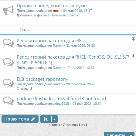
Правила поведения на форуме
Последнее сообщение
root
«
04 мар 2010, 13:17
Добавлено в форуме
Полезные советы
Темы
Репозитории пакетов для el8
Последнее сообщение
Raven
«
31 мар 2020, 08:20
Репозиторий пакетов для RHEL (CentOS, OL, SL) 6/7
[UNSUPPORTED]
Последнее сообщение
Raven
«
17 апр 2014, 13:31
EL8 packages repository
Последнее сообщение
Raven
«
20 фев 2024, 20:28
Ответы:
2
package libshaderc-devel for el8 not found
Последнее сообщение
gideto2918
«
03 июн 2023, 10:54
Новая тема
4 темы • Страница
1
из
1
Перейти