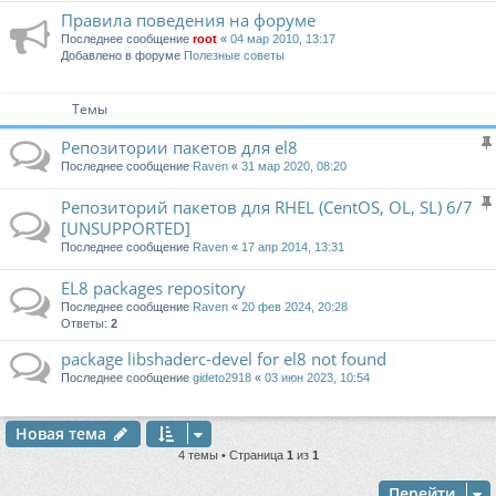
Правила поведения на форуме
Последнее сообщение
root
«
04 мар 2010, 13:17
Добавлено в форуме
Полезные советы
Темы
Репозитории пакетов для el8
Последнее сообщение
Raven
«
31 мар 2020, 08:20
Репозиторий пакетов для RHEL (CentOS, OL, SL) 6/7
[UNSUPPORTED]
Последнее сообщение
Raven
«
17 апр 2014, 13:31
EL8 packages repository
Последнее сообщение
Raven
«
20 фев 2024, 20:28
Ответы:
2
package libshaderc-devel for el8 not found
Последнее сообщение
gideto2918
«
03 июн 2023, 10:54
Новая тема
4 темы • Страница
1
из
1
Перейти