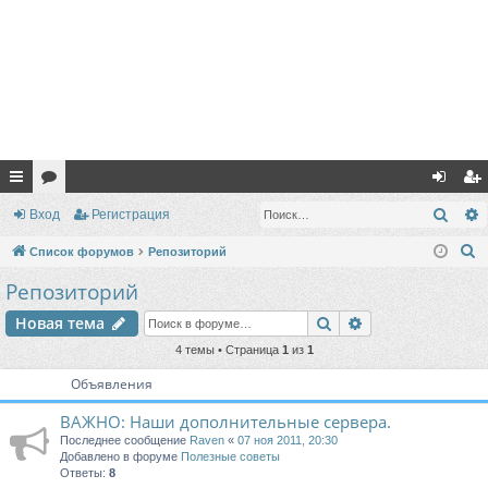
с
ор
хо
ег
Поис
Вход
Регистрация
ы
ум
д
ис
П
Список форумов
Репозиторий
лк
ы
тр
о
Репозиторий
и
и
ац
Поиск
Расширенный п
Новая тема
с
ия
к
4 темы • Страница
1
из
1
Объявления
ВАЖНО: Наши дополнительные сервера.
Последнее сообщение
Raven
«
07 ноя 2011, 20:30
Добавлено в форуме
Полезные советы
Ответы:
8