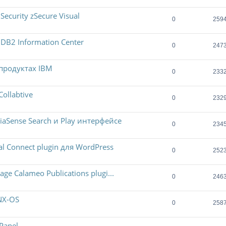
curity zSecure Visual
0
259
B2 Information Center
0
247
продуктах IBM
0
233
ollabtive
0
232
Sense Search и Play интерфейсе
0
234
 Connect plugin для WordPress
0
252
 Calameo Publications plugi...
0
246
NX-OS
0
258
Panel