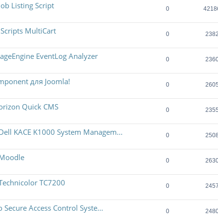
 Listing Script
0
4218
ripts MultiCart
0
238
geEngine EventLog Analyzer
0
236
mponent для Joomla!
0
260
rizon Quick CMS
0
235
ell KACE K1000 System Managem...
0
250
Moodle
0
263
echnicolor TC7200
0
245
ecure Access Control Syste...
0
248