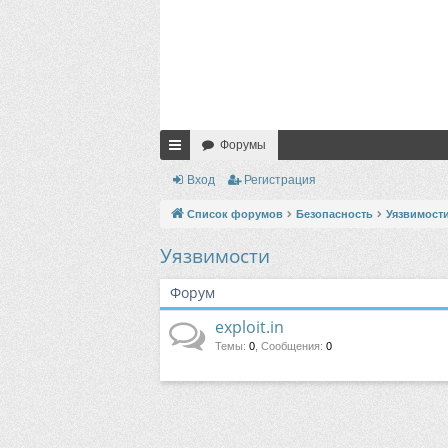
Форумы
с
Вход
Регистрация
ы
Список форумов
Безопасность
Уязвимост
лк
Уязвимости
и
Форум
exploit.in
Темы
:
0
,
Сообщения
:
0