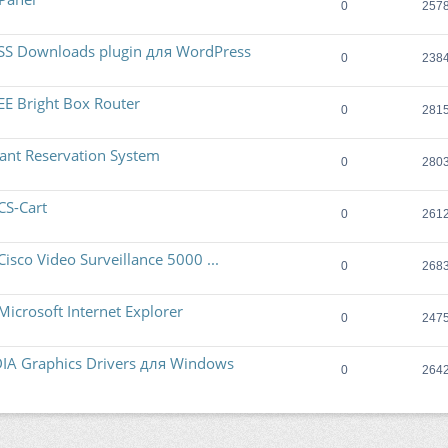
0
257
S Downloads plugin для WordPress
0
238
 Bright Box Router
0
281
nt Reservation System
0
280
S-Cart
0
261
co Video Surveillance 5000 ...
0
268
rosoft Internet Explorer
0
247
A Graphics Drivers для Windows
0
264