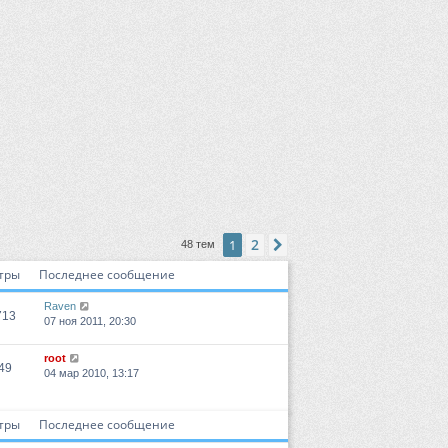
2
1
След.
48 тем
тры
Последнее сообщение
Raven
713
07 ноя 2011, 20:30
root
49
04 мар 2010, 13:17
тры
Последнее сообщение