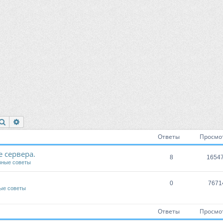
Поиск
Расширенный поиск
Ответы
Просмо
 сервера.
8
1654
зные советы
0
7671
ые советы
Ответы
Просмо