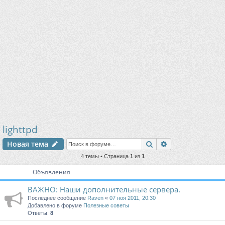
lighttpd
Поиск
Расширенный п
Новая тема
4 темы • Страница
1
из
1
Объявления
ВАЖНО: Наши дополнительные сервера.
Последнее сообщение
Raven
«
07 ноя 2011, 20:30
Добавлено в форуме
Полезные советы
Ответы:
8