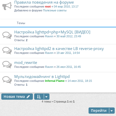
Правила поведения на форуме
Последнее сообщение
root
«
04 мар 2010, 13:17
Добавлено в форуме
Полезные советы
Темы
Настройка lighttpd+php+MySQL [ВИДЕО]
Последнее сообщение
Raven
«
30 май 2012, 23:49
Ответы:
2
Настройка lighttpd2 в качестве LB reverse-proxy
Последнее сообщение
Raven
«
19 авг 2011, 14:54
mod_rewrite
Последнее сообщение
Raven
«
26 июл 2011, 16:45
Мультидомайнинг в Lighttpd
Последнее сообщение
Infernal Flame
«
14 июл 2011, 18:15
Ответы:
1
Новая тема
4 темы • Страница
1
из
1
Перейти