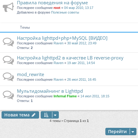
Правила поведения на форуме
Последнее сообщение
root
«
04 мар 2010, 13:17
Добавлено в форуме
Полезные советы
Темы
Настройка lighttpd+php+MySQL [ВИДЕО]
Последнее сообщение
Raven
«
30 май 2012, 23:49
Ответы:
2
Настройка lighttpd2 в качестве LB reverse-proxy
Последнее сообщение
Raven
«
19 авг 2011, 14:54
mod_rewrite
Последнее сообщение
Raven
«
26 июл 2011, 16:45
Мультидомайнинг в Lighttpd
Последнее сообщение
Infernal Flame
«
14 июл 2011, 18:15
Ответы:
1
Новая тема
4 темы • Страница
1
из
1
Перейти