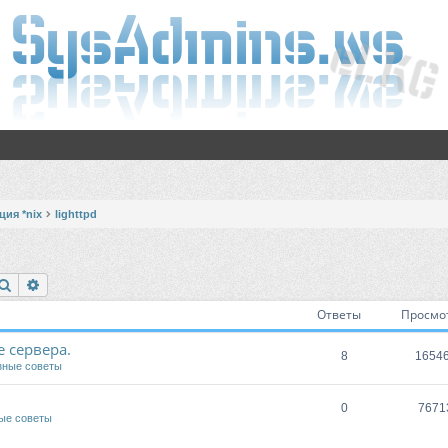
ия *nix
lighttpd
Поиск
Расширенный поиск
Ответы
Просмо
 сервера.
8
1654
зные советы
0
7671
ые советы