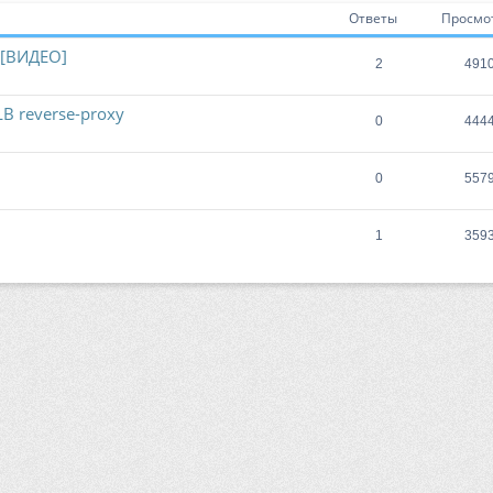
Ответы
Просмо
 [ВИДЕО]
2
491
LB reverse-proxy
0
444
0
557
1
359