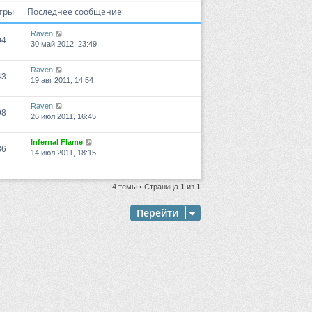
тры
Последнее сообщение
Raven
04
30 май 2012, 23:49
Raven
43
19 авг 2011, 14:54
Raven
98
26 июл 2011, 16:45
Infernal Flame
36
14 июл 2011, 18:15
4 темы • Страница
1
из
1
Перейти