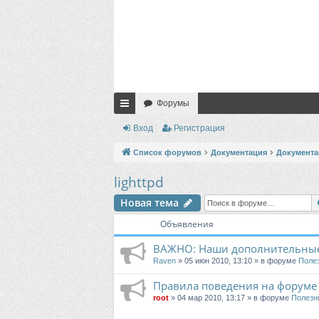
Форумы
с
Вход
Регистрация
ы
Список форумов
Документация
Документац
лк
lighttpd
и
Новая тема
Объявления
ВАЖНО: Наши дополнительные
Raven
» 05 июн 2010, 13:10 » в форуме
Поле
Правила поведения на форуме
root
» 04 мар 2010, 13:17 » в форуме
Полезн