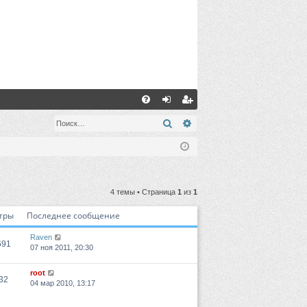
С
FA
хо
ег
Поиск
Расширенный поиск
Q
д
ис
тр
ац
4 темы • Страница
1
из
1
ия
тры
Последнее сообщение
Raven
691
07 ноя 2011, 20:30
root
32
04 мар 2010, 13:17