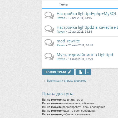
Темы
Настройка lighttpd+php+MySQL
Raven
» 12 авг 2011, 13:16
Настройка lighttpd2 в качестве 
Raven
» 19 авг 2011, 14:54
mod_rewrite
Raven
» 26 июл 2011, 16:45
Мультидомайнинг в Lighttpd
Raven
» 14 июл 2011, 17:29
Новая тема
Вернуться к списку форумов
Права доступа
Вы
не можете
начинать темы
Вы
не можете
отвечать на сообщения
Вы
не можете
редактировать свои сообщения
Вы
не можете
удалять свои сообщения
Вы
не можете
добавлять вложения