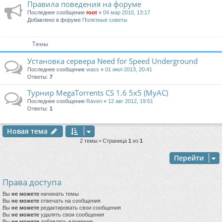
Правила поведения на форуме
Последнее сообщение
root
«
04 мар 2010, 13:17
Добавлено в форуме
Полезные советы
Темы
Установка сервера Need for Speed Underground
Последнее сообщение
wass
«
01 июл 2013, 20:41
Ответы:
7
Турнир MegaTorrents CS 1.6 5x5 (MyAC)
Последнее сообщение
Raven
«
12 авг 2012, 19:51
Ответы:
1
Новая тема
2 темы • Страница
1
из
1
Перейти
Права доступа
Вы
не можете
начинать темы
Вы
не можете
отвечать на сообщения
Вы
не можете
редактировать свои сообщения
Вы
не можете
удалять свои сообщения
Вы
не можете
добавлять вложения