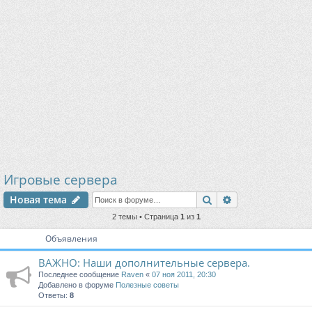
Игровые сервера
Поиск
Расширенный п
Новая тема
2 темы • Страница
1
из
1
Объявления
ВАЖНО: Наши дополнительные сервера.
Последнее сообщение
Raven
«
07 ноя 2011, 20:30
Добавлено в форуме
Полезные советы
Ответы:
8