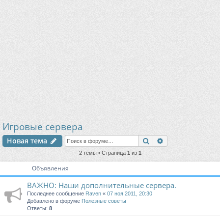
Игровые сервера
Поиск
Расширенный п
Новая тема
2 темы • Страница
1
из
1
Объявления
ВАЖНО: Наши дополнительные сервера.
Последнее сообщение
Raven
«
07 ноя 2011, 20:30
Добавлено в форуме
Полезные советы
Ответы:
8