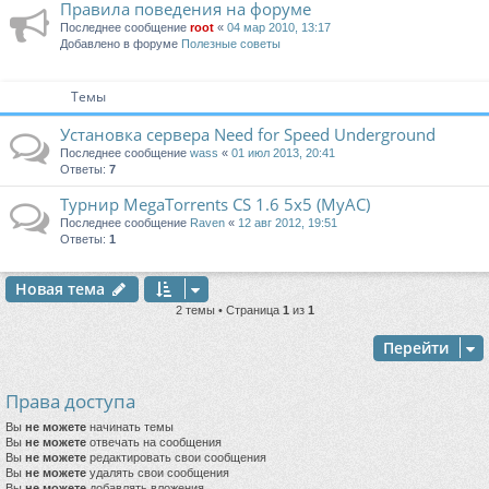
Правила поведения на форуме
Последнее сообщение
root
«
04 мар 2010, 13:17
Добавлено в форуме
Полезные советы
Темы
Установка сервера Need for Speed Underground
Последнее сообщение
wass
«
01 июл 2013, 20:41
Ответы:
7
Турнир MegaTorrents CS 1.6 5x5 (MyAC)
Последнее сообщение
Raven
«
12 авг 2012, 19:51
Ответы:
1
Новая тема
2 темы • Страница
1
из
1
Перейти
Права доступа
Вы
не можете
начинать темы
Вы
не можете
отвечать на сообщения
Вы
не можете
редактировать свои сообщения
Вы
не можете
удалять свои сообщения
Вы
не можете
добавлять вложения