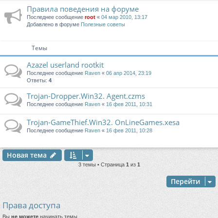
Правила поведения на форуме
Последнее сообщение
root
«
04 мар 2010, 13:17
Добавлено в форуме
Полезные советы
Темы
Azazel userland rootkit
Последнее сообщение
Raven
«
06 апр 2014, 23:19
Ответы:
4
Trojan-Dropper.Win32. Agent.czms
Последнее сообщение
Raven
«
16 фев 2011, 10:31
Trojan-GameThief.Win32. OnLineGames.xesa
Последнее сообщение
Raven
«
16 фев 2011, 10:28
Новая тема
3 темы • Страница
1
из
1
Перейти
Права доступа
Вы
не можете
начинать темы