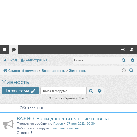
с
ор
хо
ег
Поис
Вход
Регистрация
ы
ум
д
ис
П
Список форумов
Безопасность
Живность
лк
ы
тр
о
Живность
и
и
ац
Поиск
Расширенный п
Новая тема
с
ия
к
3 темы • Страница
1
из
1
Объявления
ВАЖНО: Наши дополнительные сервера.
Последнее сообщение
Raven
«
07 ноя 2011, 20:30
Добавлено в форуме
Полезные советы
Ответы:
8