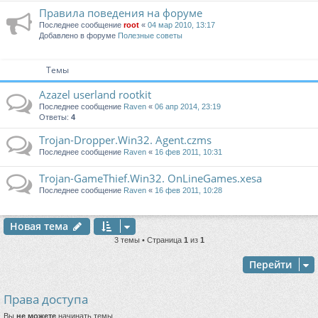
Правила поведения на форуме
Последнее сообщение
root
«
04 мар 2010, 13:17
Добавлено в форуме
Полезные советы
Темы
Azazel userland rootkit
Последнее сообщение
Raven
«
06 апр 2014, 23:19
Ответы:
4
Trojan-Dropper.Win32. Agent.czms
Последнее сообщение
Raven
«
16 фев 2011, 10:31
Trojan-GameThief.Win32. OnLineGames.xesa
Последнее сообщение
Raven
«
16 фев 2011, 10:28
Новая тема
3 темы • Страница
1
из
1
Перейти
Права доступа
Вы
не можете
начинать темы