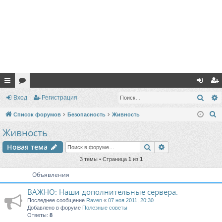
с
ор
хо
ег
Поис
Вход
Регистрация
ы
ум
д
ис
П
Список форумов
Безопасность
Живность
лк
ы
тр
о
Живность
и
и
ац
Поиск
Расширенный п
Новая тема
с
ия
к
3 темы • Страница
1
из
1
Объявления
ВАЖНО: Наши дополнительные сервера.
Последнее сообщение
Raven
«
07 ноя 2011, 20:30
Добавлено в форуме
Полезные советы
Ответы:
8