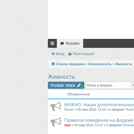
Форумы
с
Вход
Регистрация
ы
Список форумов
Безопасность
Живность
лк
Живность
и
Новая тема
Объявления
ВАЖНО: Наши дополнительные
Raven
» 05 июн 2010, 13:10 » в форуме
Поле
Правила поведения на форуме
root
» 04 мар 2010, 13:17 » в форуме
Полезн