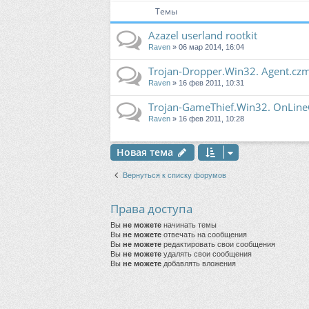
Темы
Azazel userland rootkit
Raven
» 06 мар 2014, 16:04
Trojan-Dropper.Win32. Agent.cz
Raven
» 16 фев 2011, 10:31
Trojan-GameThief.Win32. OnLin
Raven
» 16 фев 2011, 10:28
Новая тема
Вернуться к списку форумов
Права доступа
Вы
не можете
начинать темы
Вы
не можете
отвечать на сообщения
Вы
не можете
редактировать свои сообщения
Вы
не можете
удалять свои сообщения
Вы
не можете
добавлять вложения