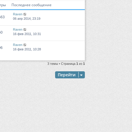
тры
Последнее сообщение
Raven
663
06 апр 2014, 23:19
Raven
60
16 фев 2011, 10:31
Raven
06
16 фев 2011, 10:28
3 темы • Страница
1
из
1
Перейти