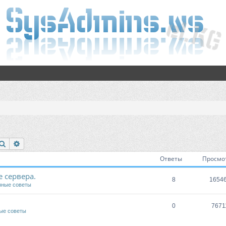
Поиск
Расширенный поиск
Ответы
Просмо
 сервера.
8
1654
зные советы
0
7671
ые советы