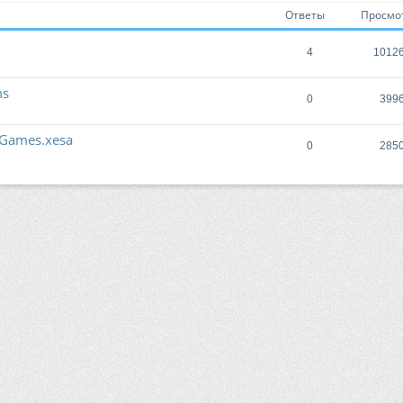
Ответы
Просмо
4
1012
ms
0
399
eGames.xesa
0
285