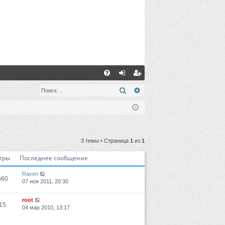
С
FA
хо
ег
Поиск
Расширенный поиск
Q
д
ис
тр
ац
3 темы • Страница
1
из
1
ия
тры
Последнее сообщение
Raven
660
07 ноя 2011, 20:30
root
15
04 мар 2010, 13:17