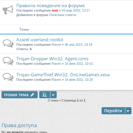
Правила поведения на форуме
Последнее сообщение
root
«
04 мар 2010, 13:17
Добавлено в форуме
Полезные советы
Темы
Azazel userland rootkit
Последнее сообщение
Raven
«
06 апр 2014, 23:19
Ответы:
4
Trojan-Dropper.Win32. Agent.czms
Последнее сообщение
Raven
«
16 фев 2011, 10:31
Trojan-GameThief.Win32. OnLineGames.xesa
Последнее сообщение
Raven
«
16 фев 2011, 10:28
Новая тема
3 темы • Страница
1
из
1
Перейти
Права доступа
Вы
не можете
начинать темы