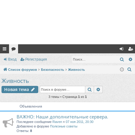
с
ор
хо
ег
Поис
Вход
Регистрация
ы
ум
д
ис
П
Список форумов
Безопасность
Живность
лк
ы
тр
о
Живность
и
и
ац
Поиск
Расширенный п
Новая тема
с
ия
к
3 темы • Страница
1
из
1
Объявления
ВАЖНО: Наши дополнительные сервера.
Последнее сообщение
Raven
«
07 ноя 2011, 20:30
Добавлено в форуме
Полезные советы
Ответы:
8