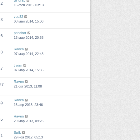
BinuraL
12
16 фев 2015, 03:13
vud32
23
08 май 2014, 15:06
pancher
96
13 мар 2014, 20:53
Raven
93
07 мар 2014, 22:43
trojan
27
07 мар 2014, 15:35
Raven
27
21 окт 2013, 11:08
Raven
49
16 апр 2013, 23:46
Raven
95
29 мар 2013, 09:26
Sulik
81
29 ноя 2012, 05:13