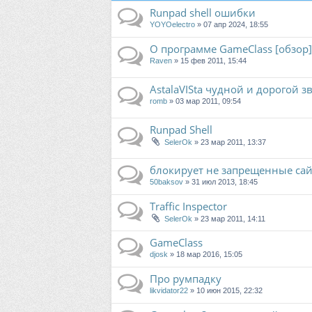
Runpad shell ошибки
YOYOelectro
» 07 апр 2024, 18:55
О программе GameClass [обзор]
Raven
» 15 фев 2011, 15:44
AstalaVISta чудной и дорогой з
romb
» 03 мар 2011, 09:54
Runpad Shell
SelerOk
» 23 мар 2011, 13:37
блокирует не запрещенные са
50baksov
» 31 июл 2013, 18:45
Traffic Inspector
SelerOk
» 23 мар 2011, 14:11
GameClass
djosk
» 18 мар 2016, 15:05
Про румпадку
likvidator22
» 10 июн 2015, 22:32