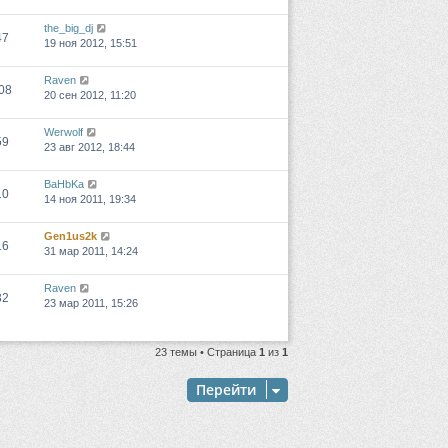
the_big_dj
47
19 ноя 2012, 15:51
Raven
08
20 сен 2012, 11:20
Werwolf
59
23 авг 2012, 18:44
BaHbKa
10
14 ноя 2011, 19:34
Gen1us2k
16
31 мар 2011, 14:24
Raven
32
23 мар 2011, 15:26
23 темы • Страница
1
из
1
Перейти