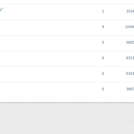
а"
2
353
9
1040
5
566
9
832
6
634
0
386