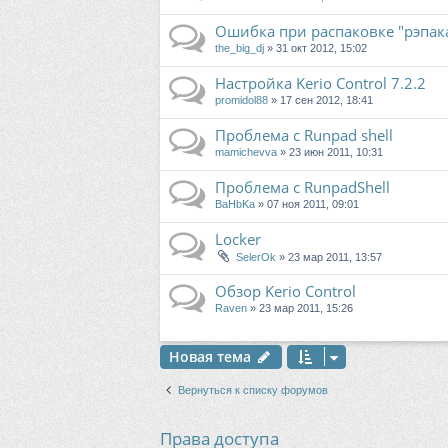
Ошибка при распаковке "рэпак
the_big_dj
» 31 окт 2012, 15:02
Настройка Kerio Control 7.2.2
promidol88
» 17 сен 2012, 18:41
Проблема с Runpad shell
mamichevva
» 23 июн 2011, 10:31
Проблема с RunpadShell
BaHbKa
» 07 ноя 2011, 09:01
Locker
SelerOk
» 23 мар 2011, 13:57
Обзор Kerio Control
Raven
» 23 мар 2011, 15:26
Новая тема
Вернуться к списку форумов
Права доступа