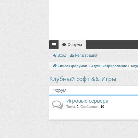
Форумы
с
Вход
Регистрация
ы
Список форумов
Администрирование
Клу
лк
Клубный софт && Игры
и
Форум
Игровые сервера
Темы
:
2
,
Сообщения
:
10