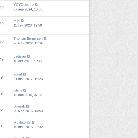
YOYOelectro
60
07 апр 2024, 18:55
M.N
20
11 сен 2023, 19:59
Thomas Bergersen
90
26 май 2022, 11:34
Ladislao
47
10 окт 2018, 21:38
adnat
69
21 июн 2017, 19:23
djlens
12
15 ноя 2016, 07:28
BinuraL
55
20 мар 2016, 14:53
likvidator22
47
10 июн 2015, 22:32