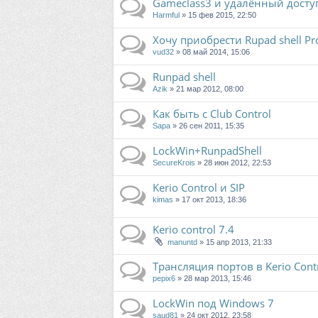
Gameclass3 и удалённый досту
Harmful
» 15 фев 2015, 22:50
Хочу приобрести Rupad shell Pr
vud32
» 08 май 2014, 15:06
Runpad shell
Azik
» 21 мар 2012, 08:00
Как быть с Club Control
Sapa
» 26 сен 2011, 15:35
LockWin+RunpadShell
SecureKrois
» 28 июн 2012, 22:53
Kerio Control и SIP
kimas
» 17 окт 2013, 18:36
Kerio control 7.4
manuntd
» 15 апр 2013, 21:33
Трансляция портов в Kerio Contr
pepix6
» 28 мар 2013, 15:46
LockWin под Windows 7
saud81
» 24 окт 2012, 23:58