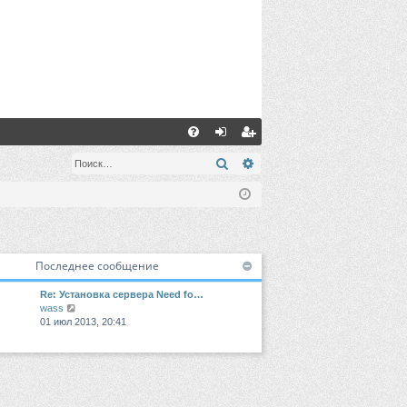
С
FA
хо
ег
Поиск
Расширенный поиск
Q
д
ис
тр
ац
Последнее сообщение
ия
Re: Установка сервера Need fo…
П
wass
е
01 июл 2013, 20:41
р
е
й
т
и
к