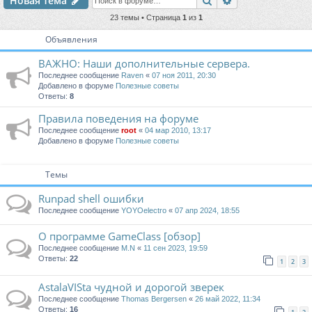
Новая тема
23 темы • Страница
1
из
1
Объявления
ВАЖНО: Наши дополнительные сервера.
Последнее сообщение
Raven
«
07 ноя 2011, 20:30
Добавлено в форуме
Полезные советы
Ответы:
8
Правила поведения на форуме
Последнее сообщение
root
«
04 мар 2010, 13:17
Добавлено в форуме
Полезные советы
Темы
Runpad shell ошибки
Последнее сообщение
YOYOelectro
«
07 апр 2024, 18:55
О программе GameClass [обзор]
Последнее сообщение
M.N
«
11 сен 2023, 19:59
Ответы:
22
1
2
3
AstalaVISta чудной и дорогой зверек
Последнее сообщение
Thomas Bergersen
«
26 май 2022, 11:34
Ответы:
16