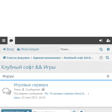
с
ор
хо
ег
Поис
Вход
Регистрация
ы
ум
д
ис
П
Список форумов
Администрирование
Клубный софт && Игры
лк
ы
тр
о
Клубный софт && Игры
и
и
ац
с
Форум
ия
к
Игровые сервера
Темы
:
2
,
Сообщения
:
10
Последнее сообщение:
Re: Установка сервера Need fo…
wass
, 01 июл 2013, 20:41
Поиск
Расширенный п