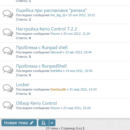
Ответы:
1
Ошибка при распаковке "рэпака"
Последнее сообщение
the_big_dj
«
19 ноя 2012, 15:51
Ответы:
2
Настройка Kerio Control 7.2.2
Последнее сообщение
Raven
«
20 сен 2012, 11:20
Ответы:
9
Проблема с Runpad shell
Последнее сообщение
Werwolf
«
23 авг 2012, 18:44
Ответы:
5
Проблема с RunpadShell
Последнее сообщение
BaHbKa
«
14 ноя 2011, 19:34
Ответы:
9
Locker
Последнее сообщение
Gen1us2k
«
31 мар 2011, 14:24
Ответы:
6
Обзор Kerio Control
Последнее сообщение
Raven
«
23 мар 2011, 15:26
Новая тема
23 темы • Страница
1
из
1