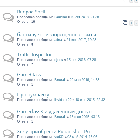
1
2
Runpad Shell
Последнее сообщение
Ladislao
«
10 окт 2018, 21:38
Ответы:
10
1
2
блокирует не запрещенные сайты
Последнее сообщение
adnat
«
21 июн 2017, 19:23
Ответы:
8
Traffic Inspector
Последнее сообщение
djlens
«
15 ноя 2016, 07:28
Ответы:
7
GameClass
Последнее сообщение
BinuraL
«
20 мар 2016, 14:53
Ответы:
1
Про румпадку
Последнее сообщение
likvidator22
«
10 июн 2015, 22:32
Gameclass3 и удалённый доступ
Последнее сообщение
BinuraL
«
16 фев 2015, 03:13
Ответы:
1
Хочу приобрести Rupad shell Pro
Последнее сообщение
vud32
«
08 май 2014, 15:06