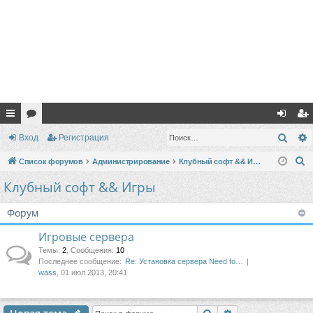
с
ор
хо
ег
Поис
Вход
Регистрация
ы
ум
д
ис
П
Список форумов
Администрирование
Клубный софт && Игры
лк
ы
тр
о
Клубный софт && Игры
и
и
ац
с
Форум
ия
к
Игровые сервера
Темы
:
2
,
Сообщения
:
10
Последнее сообщение:
Re: Установка сервера Need fo…
wass
, 01 июл 2013, 20:41
Поиск
Расширенный п