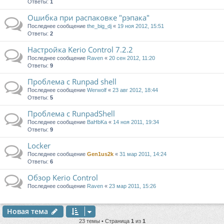
Ответы:
1
Ошибка при распаковке "рэпака"
Последнее сообщение
the_big_dj
«
19 ноя 2012, 15:51
Ответы:
2
Настройка Kerio Control 7.2.2
Последнее сообщение
Raven
«
20 сен 2012, 11:20
Ответы:
9
Проблема с Runpad shell
Последнее сообщение
Werwolf
«
23 авг 2012, 18:44
Ответы:
5
Проблема с RunpadShell
Последнее сообщение
BaHbKa
«
14 ноя 2011, 19:34
Ответы:
9
Locker
Последнее сообщение
Gen1us2k
«
31 мар 2011, 14:24
Ответы:
6
Обзор Kerio Control
Последнее сообщение
Raven
«
23 мар 2011, 15:26
Новая тема
23 темы • Страница
1
из
1