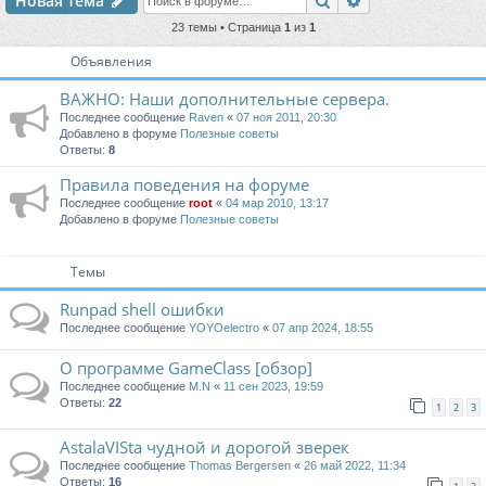
Новая тема
23 темы • Страница
1
из
1
Объявления
ВАЖНО: Наши дополнительные сервера.
Последнее сообщение
Raven
«
07 ноя 2011, 20:30
Добавлено в форуме
Полезные советы
Ответы:
8
Правила поведения на форуме
Последнее сообщение
root
«
04 мар 2010, 13:17
Добавлено в форуме
Полезные советы
Темы
Runpad shell ошибки
Последнее сообщение
YOYOelectro
«
07 апр 2024, 18:55
О программе GameClass [обзор]
Последнее сообщение
M.N
«
11 сен 2023, 19:59
Ответы:
22
1
2
3
AstalaVISta чудной и дорогой зверек
Последнее сообщение
Thomas Bergersen
«
26 май 2022, 11:34
Ответы:
16