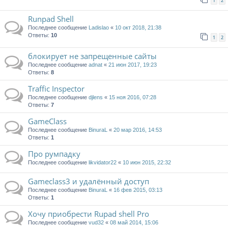
1
2
Runpad Shell
Последнее сообщение
Ladislao
«
10 окт 2018, 21:38
Ответы:
10
1
2
блокирует не запрещенные сайты
Последнее сообщение
adnat
«
21 июн 2017, 19:23
Ответы:
8
Traffic Inspector
Последнее сообщение
djlens
«
15 ноя 2016, 07:28
Ответы:
7
GameClass
Последнее сообщение
BinuraL
«
20 мар 2016, 14:53
Ответы:
1
Про румпадку
Последнее сообщение
likvidator22
«
10 июн 2015, 22:32
Gameclass3 и удалённый доступ
Последнее сообщение
BinuraL
«
16 фев 2015, 03:13
Ответы:
1
Хочу приобрести Rupad shell Pro
Последнее сообщение
vud32
«
08 май 2014, 15:06