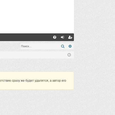
С
FA
хо
ег
Поиск
Расширенный поиск
Q
д
ис
тр
ац
ия
твие сразу же будет удалятся, а автор его