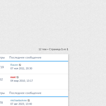
12 тем • Страница
1
из
1
тры
Последнее сообщение
Raven
719
07 ноя 2011, 20:30
root
52
04 мар 2010, 13:17
тры
Последнее сообщение
michaelaskew
78
07 авг 2023, 13:40