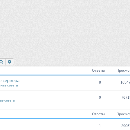
Поиск
Расширенный поиск
Ответы
Просмо
 сервера.
8
1654
зные советы
0
7671
ые советы
Ответы
Просмо
1
2905