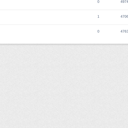
0
497
1
470
0
476