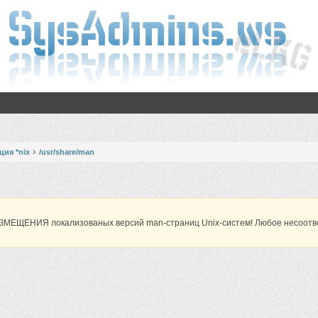
ия *nix
/usr/share/man
МЕЩЕНИЯ локализованых версий man-страниц Unix-систем! Любое несоответс