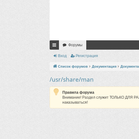
Форумы
с
Вход
Регистрация
ы
Список форумов
Документация
Документац
лк
/usr/share/man
и
Правила форума
Внимание! Раздел служит ТОЛЬКО ДЛЯ РАЗ
наказываться!