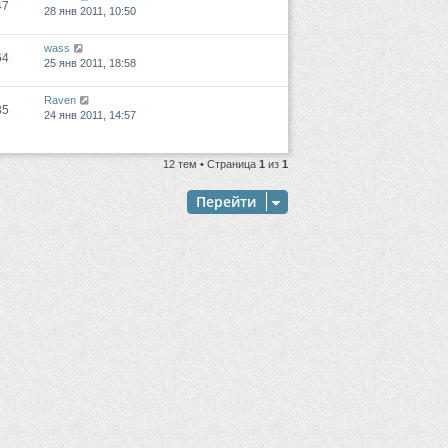
47
28 янв 2011, 10:50
wass
64
25 янв 2011, 18:58
Raven
35
24 янв 2011, 14:57
12 тем • Страница
1
из
1
Перейти