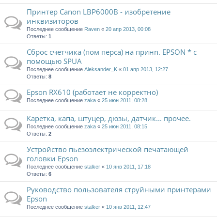
Принтер Canon LBP6000B - изобретение
инквизиторов
Последнее сообщение
Raven
«
20 апр 2013, 00:08
Ответы:
1
Сброс счетчика (пом перса) на принn. EPSON * с
помощью SPUA
Последнее сообщение
Aleksander_K
«
01 апр 2013, 12:27
Ответы:
8
Epson RX610 (работает не корректно)
Последнее сообщение
zaka
«
25 июн 2011, 08:28
Каретка, капа, штуцер, дюзы, датчик... прочее.
Последнее сообщение
zaka
«
25 июн 2011, 08:15
Ответы:
2
Устройство пьезоэлектрической печатающей
головки Epson
Последнее сообщение
stalker
«
10 янв 2011, 17:18
Ответы:
6
Руководство пользователя струйными принтерами
Epson
Последнее сообщение
stalker
«
10 янв 2011, 12:47