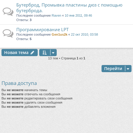
Бутерброд, Промывка пластины дюз с помощью
бутерброда.
Последнее сообщение
Raven
«
10 янв 2011, 09:46
Ответы:
3
Программирование LPT
Последнее сообщение
Gen1us2k
«
22 окт 2010, 03:58
Ответы:
5
Новая тема
13 тем • Страница
1
из
1
Перейти
Права доступа
Вы
не можете
начинать темы
Вы
не можете
отвечать на сообщения
Вы
не можете
редактировать свои сообщения
Вы
не можете
удалять свои сообщения
Вы
не можете
добавлять вложения