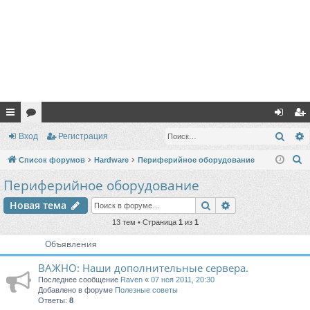
с
ор
хо
ег
Поис
Вход
Регистрация
ы
ум
д
ис
П
Список форумов
Hardware
Периферийное оборудование
лк
ы
тр
о
Периферийное оборудование
и
и
ац
Поиск
Расширенный п
Новая тема
с
ия
к
13 тем • Страница
1
из
1
Объявления
ВАЖНО: Наши дополнительные сервера.
Последнее сообщение
Raven
«
07 ноя 2011, 20:30
Добавлено в форуме
Полезные советы
Ответы:
8