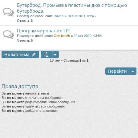
Бутерброд, Промывка пластины дюз с помощью
бутерброда.
Последнее сообщение
Raven
«
10 янв 2011, 09:46
Ответы:
3
Программирование LPT
Последнее сообщение
Gen1us2k
«
22 окт 2010, 03:58
Ответы:
5
Новая тема
13 тем • Страница
1
из
1
Перейти
Права доступа
Вы
не можете
начинать темы
Вы
не можете
отвечать на сообщения
Вы
не можете
редактировать свои сообщения
Вы
не можете
удалять свои сообщения
Вы
не можете
добавлять вложения