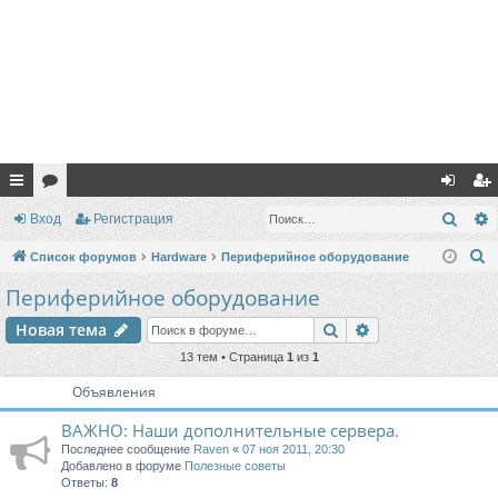
с
ор
хо
ег
Поис
Вход
Регистрация
ы
ум
д
ис
П
Список форумов
Hardware
Периферийное оборудование
лк
ы
тр
о
Периферийное оборудование
и
и
ац
Поиск
Расширенный п
Новая тема
с
ия
к
13 тем • Страница
1
из
1
Объявления
ВАЖНО: Наши дополнительные сервера.
Последнее сообщение
Raven
«
07 ноя 2011, 20:30
Добавлено в форуме
Полезные советы
Ответы:
8