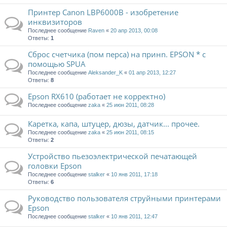
Принтер Canon LBP6000B - изобретение
инквизиторов
Последнее сообщение
Raven
«
20 апр 2013, 00:08
Ответы:
1
Сброс счетчика (пом перса) на принn. EPSON * с
помощью SPUA
Последнее сообщение
Aleksander_K
«
01 апр 2013, 12:27
Ответы:
8
Epson RX610 (работает не корректно)
Последнее сообщение
zaka
«
25 июн 2011, 08:28
Каретка, капа, штуцер, дюзы, датчик... прочее.
Последнее сообщение
zaka
«
25 июн 2011, 08:15
Ответы:
2
Устройство пьезоэлектрической печатающей
головки Epson
Последнее сообщение
stalker
«
10 янв 2011, 17:18
Ответы:
6
Руководство пользователя струйными принтерами
Epson
Последнее сообщение
stalker
«
10 янв 2011, 12:47