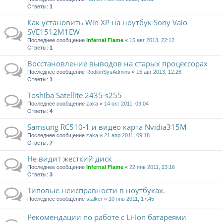
Ответы:
1
Как установить Win XP на ноутбук Sony Vaio
SVE1512M1EW
Последнее сообщение
Infernal Flame
«
15 авг 2013, 22:12
Ответы:
1
Восстановление выводов на старых процессорах
Последнее сообщение
RodionSysAdmins
«
15 авг 2013, 12:26
Ответы:
1
Toshiba Satellite 2435-s255
Последнее сообщение
zaka
«
14 окт 2011, 09:04
Ответы:
4
Samsung RC510-1 и видео карта Nvidia315М
Последнее сообщение
zaka
«
21 апр 2011, 09:18
Ответы:
7
Не видит жесткий диск
Последнее сообщение
Infernal Flame
«
22 янв 2011, 23:16
Ответы:
3
Типовые неисправности в ноутбуках.
Последнее сообщение
stalker
«
10 янв 2011, 17:45
Рекомендации по работе с Li-Ion батареями