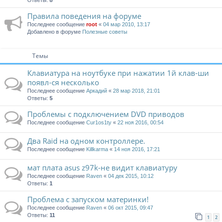
Ответы:
8
Правила поведения на форуме
Последнее сообщение
root
«
04 мар 2010, 13:17
Добавлено в форуме
Полезные советы
Темы
Клавиатура на ноутбуке при нажатии 1й клав-ши
появл-ся несколько
Последнее сообщение
Аркадий
«
28 мар 2018, 21:01
Ответы:
5
Проблемы с подключением DVD приводов
Последнее сообщение
Cur1os1ty
«
22 ноя 2016, 00:54
Два Raid на одном контроллере.
Последнее сообщение
Killkarma
«
14 ноя 2016, 17:21
мат плата asus z97k-не видит клавиатуру
Последнее сообщение
Raven
«
04 дек 2015, 10:12
Ответы:
1
Проблема с запуском материнки!
Последнее сообщение
Raven
«
06 окт 2015, 09:47
Ответы:
11
1
2