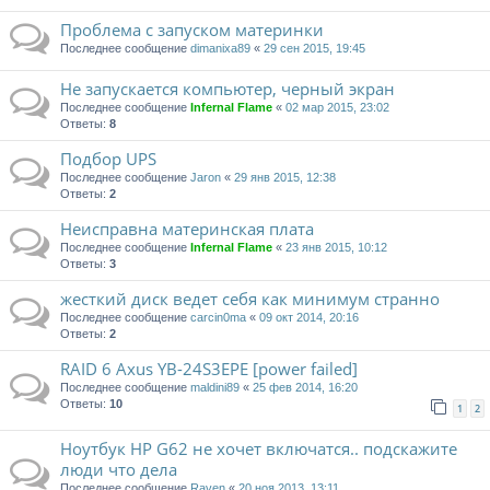
Проблема с запуском материнки
Последнее сообщение
dimanixa89
«
29 сен 2015, 19:45
Не запускается компьютер, черный экран
Последнее сообщение
Infernal Flame
«
02 мар 2015, 23:02
Ответы:
8
Подбор UPS
Последнее сообщение
Jaron
«
29 янв 2015, 12:38
Ответы:
2
Неисправна материнская плата
Последнее сообщение
Infernal Flame
«
23 янв 2015, 10:12
Ответы:
3
жесткий диск ведет себя как минимум странно
Последнее сообщение
carcin0ma
«
09 окт 2014, 20:16
Ответы:
2
RAID 6 Axus YB-24S3EPE [power failed]
Последнее сообщение
maldini89
«
25 фев 2014, 16:20
Ответы:
10
1
2
Ноутбук HP G62 не хочет включатся.. подскажите
люди что дела
Последнее сообщение
Raven
«
20 ноя 2013, 13:11