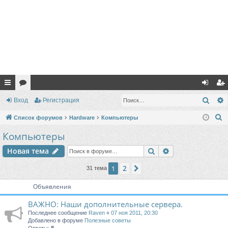
с
ор
хо
ег
Поис
Вход
Регистрация
ы
ум
д
ис
П
Список форумов
Hardware
Компьютеры
лк
ы
тр
о
Компьютеры
и
и
ац
Поиск
Расширенный п
Новая тема
с
ия
к
2
1
След.
31 тема
Объявления
ВАЖНО: Наши дополнительные сервера.
Последнее сообщение
Raven
«
07 ноя 2011, 20:30
Добавлено в форуме
Полезные советы