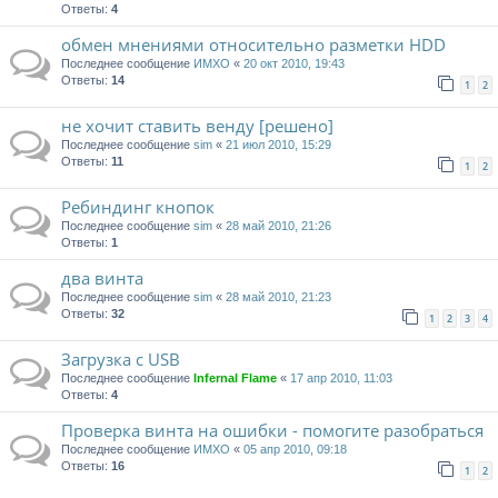
Ответы:
4
обмен мнениями относительно разметки HDD
Последнее сообщение
ИМХО
«
20 окт 2010, 19:43
Ответы:
14
1
2
не хочит ставить венду [решено]
Последнее сообщение
sim
«
21 июл 2010, 15:29
Ответы:
11
1
2
Ребиндинг кнопок
Последнее сообщение
sim
«
28 май 2010, 21:26
Ответы:
1
два винта
Последнее сообщение
sim
«
28 май 2010, 21:23
Ответы:
32
1
2
3
4
Загрузка с USB
Последнее сообщение
Infernal Flame
«
17 апр 2010, 11:03
Ответы:
4
Проверка винта на ошибки - помогите разобраться
Последнее сообщение
ИМХО
«
05 апр 2010, 09:18
Ответы:
16
1
2