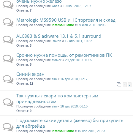
очень нужно железо
Последнее сообщение
wass
«
10 июн 2013, 12:07
Ответы:
7
Metrologic MS9590 USB и 1С торговля и склад
Последнее сообщение
Infernal Flame
«
09 июн 2011, 20:06
ALC883 & Slackware 13.1 & 5.1 surround
Последнее сообщение
Raven
«
12 апр 2011, 10:32
Ответы:
3
Срочно нужна помощь, от ремонтников ПК
Последнее сообщение
stalker
«
29 дек 2010, 11:05
Ответы:
5
Синий экран
Последнее сообщение
sim
«
16 дек 2010, 06:17
Ответы:
12
1
2
Так нужны лекари по компьютерным
принадлежностям!
Последнее сообщение
sim
«
16 дек 2010, 06:15
Ответы:
9
Подскажите какие детали (железо) бы прикупить
для абгрэйда
Последнее сообщение
Infernal Flame
«
15 ноя 2010, 21:33