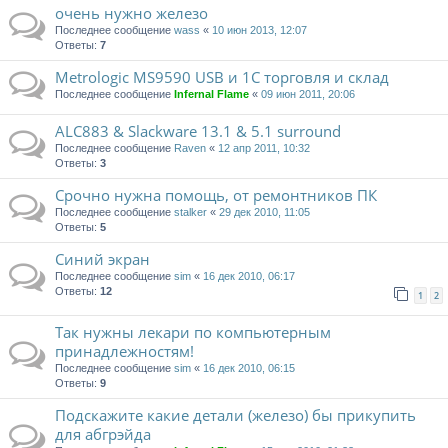
очень нужно железо
Последнее сообщение
wass
«
10 июн 2013, 12:07
Ответы:
7
Metrologic MS9590 USB и 1С торговля и склад
Последнее сообщение
Infernal Flame
«
09 июн 2011, 20:06
ALC883 & Slackware 13.1 & 5.1 surround
Последнее сообщение
Raven
«
12 апр 2011, 10:32
Ответы:
3
Срочно нужна помощь, от ремонтников ПК
Последнее сообщение
stalker
«
29 дек 2010, 11:05
Ответы:
5
Синий экран
Последнее сообщение
sim
«
16 дек 2010, 06:17
Ответы:
12
1
2
Так нужны лекари по компьютерным
принадлежностям!
Последнее сообщение
sim
«
16 дек 2010, 06:15
Ответы:
9
Подскажите какие детали (железо) бы прикупить
для абгрэйда