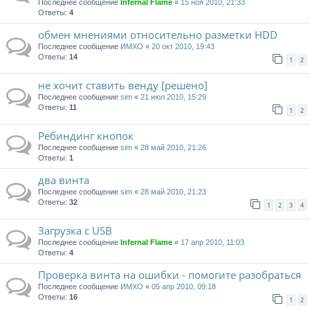
Последнее сообщение
Infernal Flame
«
15 ноя 2010, 21:33
Ответы:
4
обмен мнениями относительно разметки HDD
Последнее сообщение
ИМХО
«
20 окт 2010, 19:43
Ответы:
14
1
2
не хочит ставить венду [решено]
Последнее сообщение
sim
«
21 июл 2010, 15:29
Ответы:
11
1
2
Ребиндинг кнопок
Последнее сообщение
sim
«
28 май 2010, 21:26
Ответы:
1
два винта
Последнее сообщение
sim
«
28 май 2010, 21:23
Ответы:
32
1
2
3
4
Загрузка с USB
Последнее сообщение
Infernal Flame
«
17 апр 2010, 11:03
Ответы:
4
Проверка винта на ошибки - помогите разобраться
Последнее сообщение
ИМХО
«
05 апр 2010, 09:18
Ответы:
16
1
2