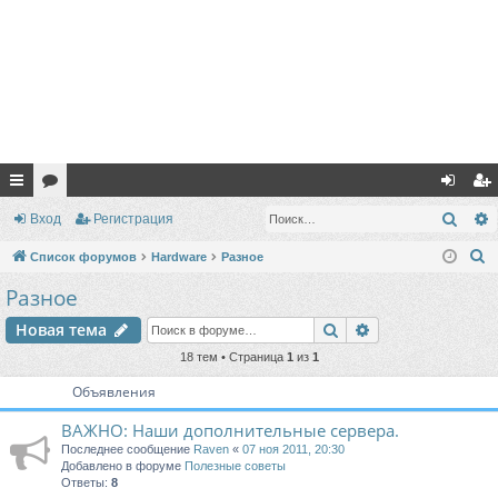
с
ор
хо
ег
Поис
Вход
Регистрация
ы
ум
д
ис
П
Список форумов
Hardware
Разное
лк
ы
тр
о
Разное
и
и
ац
Поиск
Расширенный п
Новая тема
с
ия
к
18 тем • Страница
1
из
1
Объявления
ВАЖНО: Наши дополнительные сервера.
Последнее сообщение
Raven
«
07 ноя 2011, 20:30
Добавлено в форуме
Полезные советы
Ответы:
8