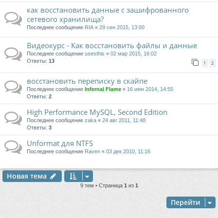
как восстановить данные с зашифрованного
сетевого хранилища?
Последнее сообщение
RIA
«
29 сен 2015, 13:00
Видеокурс - Как восстановить файлы и данные
Последнее сообщение
usesthis
«
02 мар 2015, 16:02
Ответы:
13
1
2
восстановить переписку в скайпе
Последнее сообщение
Infernal Flame
«
16 июн 2014, 14:55
Ответы:
2
High Performance MySQL, Second Edition
Последнее сообщение
zaka
«
24 авг 2011, 11:48
Ответы:
3
Unformat для NTFS
Последнее сообщение
Raven
«
03 дек 2010, 11:16
Новая тема
9 тем • Страница
1
из
1
Перейти