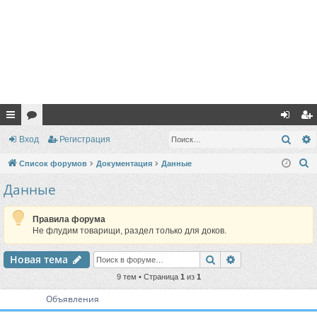
с
ор
хо
ег
Поис
Вход
Регистрация
ы
ум
д
ис
П
Список форумов
Документация
Данные
лк
ы
тр
о
Данные
и
и
ац
с
Правила форума
ия
к
Не флудим товарищи, раздел только для доков.
Поиск
Расширенный п
Новая тема
9 тем • Страница
1
из
1
Объявления