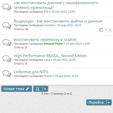
как восстановить данные с зашифрованного
сетевого хранилища?
Последнее сообщение
RIA
«
29 сен 2015, 13:00
Видеокурс - Как восстановить файлы и данные
Последнее сообщение
usesthis
«
02 мар 2015, 16:02
Ответы:
13
1
2
восстановить переписку в скайпе
Последнее сообщение
Infernal Flame
«
16 июн 2014, 14:55
Ответы:
2
High Performance MySQL, Second Edition
Последнее сообщение
zaka
«
24 авг 2011, 11:48
Ответы:
3
Unformat для NTFS
Последнее сообщение
Raven
«
03 дек 2010, 11:16
Новая тема
9 тем • Страница
1
из
1
Перейти