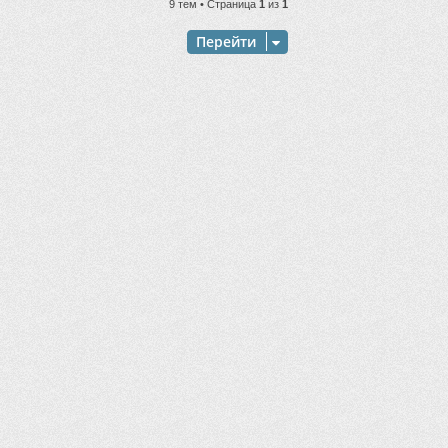
9 тем • Страница
1
из
1
Перейти