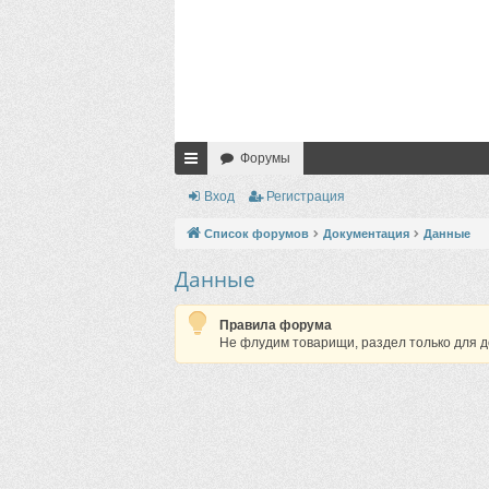
Форумы
с
Вход
Регистрация
ы
Список форумов
Документация
Данные
лк
Данные
и
Правила форума
Не флудим товарищи, раздел только для д