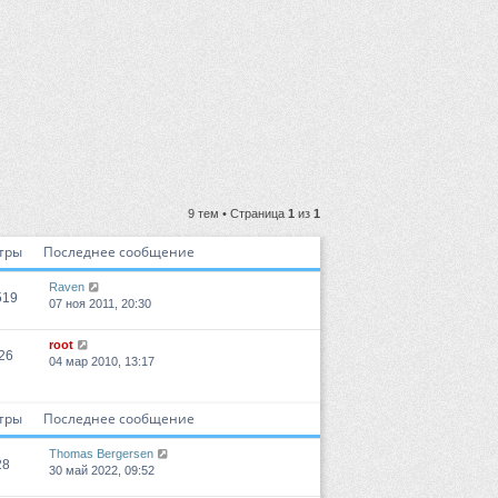
9 тем • Страница
1
из
1
тры
Последнее сообщение
Raven
519
07 ноя 2011, 20:30
root
26
04 мар 2010, 13:17
тры
Последнее сообщение
Thomas Bergersen
28
30 май 2022, 09:52