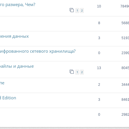
о размера, Чем?
10
7849
1
2
8
568
вления данных
3
519
шифрованного сетевого хранилища?
0
239
 файлы и данные
13
804
1
2
пе
2
344
 Edition
3
846
0
298