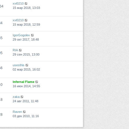
xxl0210
64
15 мар 2018, 13:03
xxl0210
84
15 мар 2018, 12:59
IgorGogolev
35
29 окт 2017, 18:48
RIA
95
29 сен 2015, 13:00
usesthis
56
02 мар 2015, 16:02
Infernal Flame
40
16 июн 2014, 14:55
zaka
18
24 авг 2011, 11:48
Raven
28
03 дек 2010, 11:16