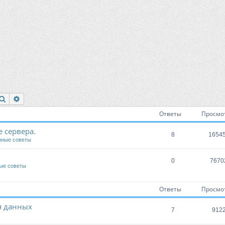
Поиск
Расширенный поиск
Ответы
Просмо
 сервера.
8
1654
зные советы
0
7670
ые советы
Ответы
Просмо
я данных
7
912