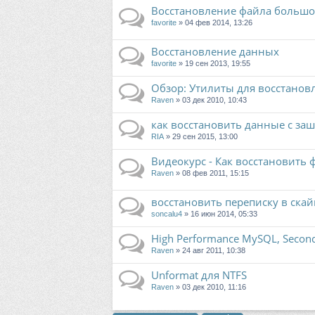
Восстановление файла большог
favorite
» 04 фев 2014, 13:26
Восстановление данных
favorite
» 19 сен 2013, 19:55
Обзор: Утилиты для восстано
Raven
» 03 дек 2010, 10:43
как восстановить данные с за
RIA
» 29 сен 2015, 13:00
Видеокурс - Как восстановить
Raven
» 08 фев 2011, 15:15
восстановить переписку в скай
soncalu4
» 16 июн 2014, 05:33
High Performance MySQL, Second
Raven
» 24 авг 2011, 10:38
Unformat для NTFS
Raven
» 03 дек 2010, 11:16