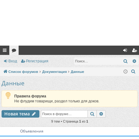
с
ор
хо
ег
Поис
Вход
Регистрация
ы
ум
д
ис
П
Список форумов
Документация
Данные
лк
ы
тр
о
Данные
и
и
ац
с
Правила форума
ия
к
Не флудим товарищи, раздел только для доков.
Поиск
Расширенный п
Новая тема
9 тем • Страница
1
из
1
Объявления