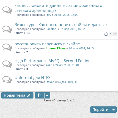
как восстановить данные с зашифрованного
сетевого хранилища?
Последнее сообщение
RIA
«
29 сен 2015, 13:00
Видеокурс - Как восстановить файлы и данные
Последнее сообщение
usesthis
«
02 мар 2015, 16:02
Ответы:
13
1
2
восстановить переписку в скайпе
Последнее сообщение
Infernal Flame
«
16 июн 2014, 14:55
Ответы:
2
High Performance MySQL, Second Edition
Последнее сообщение
zaka
«
24 авг 2011, 11:48
Ответы:
3
Unformat для NTFS
Последнее сообщение
Raven
«
03 дек 2010, 11:16
Новая тема
9 тем • Страница
1
из
1
Перейти