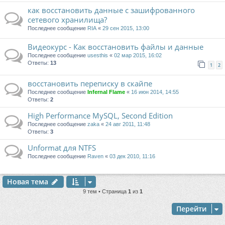
как восстановить данные с зашифрованного
сетевого хранилища?
Последнее сообщение
RIA
«
29 сен 2015, 13:00
Видеокурс - Как восстановить файлы и данные
Последнее сообщение
usesthis
«
02 мар 2015, 16:02
Ответы:
13
1
2
восстановить переписку в скайпе
Последнее сообщение
Infernal Flame
«
16 июн 2014, 14:55
Ответы:
2
High Performance MySQL, Second Edition
Последнее сообщение
zaka
«
24 авг 2011, 11:48
Ответы:
3
Unformat для NTFS
Последнее сообщение
Raven
«
03 дек 2010, 11:16
Новая тема
9 тем • Страница
1
из
1
Перейти