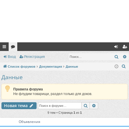
с
ор
хо
ег
Поис
Вход
Регистрация
ы
ум
д
ис
П
Список форумов
Документация
Данные
лк
ы
тр
о
Данные
и
и
ац
с
Правила форума
ия
к
Не флудим товарищи, раздел только для доков.
Поиск
Расширенный п
Новая тема
9 тем • Страница
1
из
1
Объявления