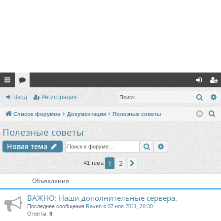
с
ор
хо
ег
Поис
Вход
Регистрация
ы
ум
д
ис
П
Список форумов
Документация
Полезные советы
лк
ы
тр
о
Полезные советы
и
и
ац
Поиск
Расширенный п
Новая тема
с
ия
к
2
1
След.
41 тема
Объявления
ВАЖНО: Наши дополнительные сервера.
Последнее сообщение
Raven
«
07 ноя 2011, 20:30
Ответы:
8