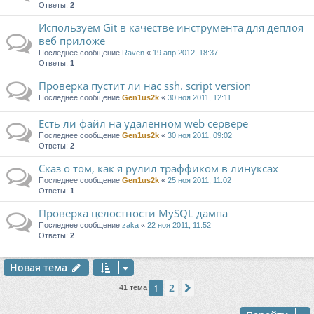
Ответы:
2
Используем Git в качестве инструмента для деплоя
веб приложе
Последнее сообщение
Raven
«
19 апр 2012, 18:37
Ответы:
1
Проверка пустит ли нас ssh. script version
Последнее сообщение
Gen1us2k
«
30 ноя 2011, 12:11
Есть ли файл на удаленном web сервере
Последнее сообщение
Gen1us2k
«
30 ноя 2011, 09:02
Ответы:
2
Сказ о том, как я рулил траффиком в линуксах
Последнее сообщение
Gen1us2k
«
25 ноя 2011, 11:02
Ответы:
1
Проверка целостности MySQL дампа
Последнее сообщение
zaka
«
22 ноя 2011, 11:52
Ответы:
2
Новая тема
2
1
След.
41 тема