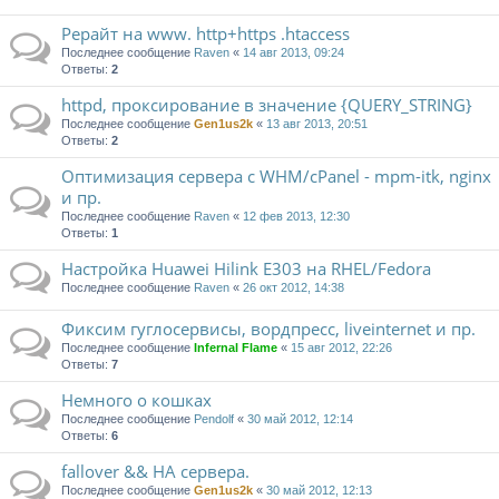
Рерайт на www. http+https .htaccess
Последнее сообщение
Raven
«
14 авг 2013, 09:24
Ответы:
2
httpd, проксирование в значение {QUERY_STRING}
Последнее сообщение
Gen1us2k
«
13 авг 2013, 20:51
Ответы:
2
Оптимизация сервера с WHM/cPanel - mpm-itk, nginx
и пр.
Последнее сообщение
Raven
«
12 фев 2013, 12:30
Ответы:
1
Настройка Huawei Hilink E303 на RHEL/Fedora
Последнее сообщение
Raven
«
26 окт 2012, 14:38
Фиксим гуглосервисы, вордпресс, liveinternet и пр.
Последнее сообщение
Infernal Flame
«
15 авг 2012, 22:26
Ответы:
7
Немного о кошках
Последнее сообщение
Pendolf
«
30 май 2012, 12:14
Ответы:
6
fallover && HA сервера.
Последнее сообщение
Gen1us2k
«
30 май 2012, 12:13