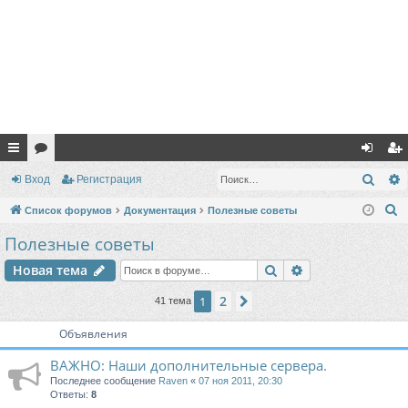
с
ор
хо
ег
Поис
Вход
Регистрация
ы
ум
д
ис
П
Список форумов
Документация
Полезные советы
лк
ы
тр
о
Полезные советы
и
и
ац
Поиск
Расширенный п
Новая тема
с
ия
к
2
1
След.
41 тема
Объявления
ВАЖНО: Наши дополнительные сервера.
Последнее сообщение
Raven
«
07 ноя 2011, 20:30
Ответы:
8