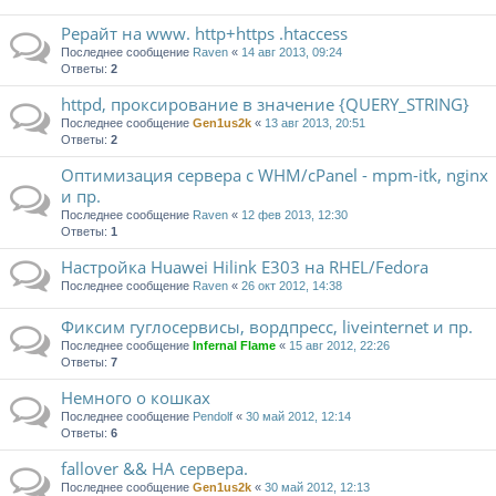
Рерайт на www. http+https .htaccess
Последнее сообщение
Raven
«
14 авг 2013, 09:24
Ответы:
2
httpd, проксирование в значение {QUERY_STRING}
Последнее сообщение
Gen1us2k
«
13 авг 2013, 20:51
Ответы:
2
Оптимизация сервера с WHM/cPanel - mpm-itk, nginx
и пр.
Последнее сообщение
Raven
«
12 фев 2013, 12:30
Ответы:
1
Настройка Huawei Hilink E303 на RHEL/Fedora
Последнее сообщение
Raven
«
26 окт 2012, 14:38
Фиксим гуглосервисы, вордпресс, liveinternet и пр.
Последнее сообщение
Infernal Flame
«
15 авг 2012, 22:26
Ответы:
7
Немного о кошках
Последнее сообщение
Pendolf
«
30 май 2012, 12:14
Ответы:
6
fallover && HA сервера.
Последнее сообщение
Gen1us2k
«
30 май 2012, 12:13