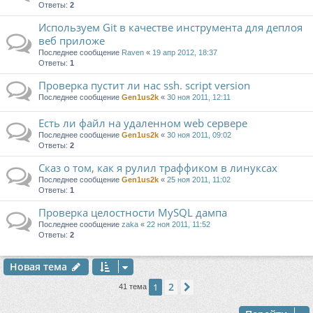
Ответы:
2
Используем Git в качестве инструмента для деплоя
веб приложе
Последнее сообщение
Raven
«
19 апр 2012, 18:37
Ответы:
1
Проверка пустит ли нас ssh. script version
Последнее сообщение
Gen1us2k
«
30 ноя 2011, 12:11
Есть ли файл на удаленном web сервере
Последнее сообщение
Gen1us2k
«
30 ноя 2011, 09:02
Ответы:
2
Сказ о том, как я рулил траффиком в линуксах
Последнее сообщение
Gen1us2k
«
25 ноя 2011, 11:02
Ответы:
1
Проверка целостности MySQL дампа
Последнее сообщение
zaka
«
22 ноя 2011, 11:52
Ответы:
2
Новая тема
2
1
След.
41 тема