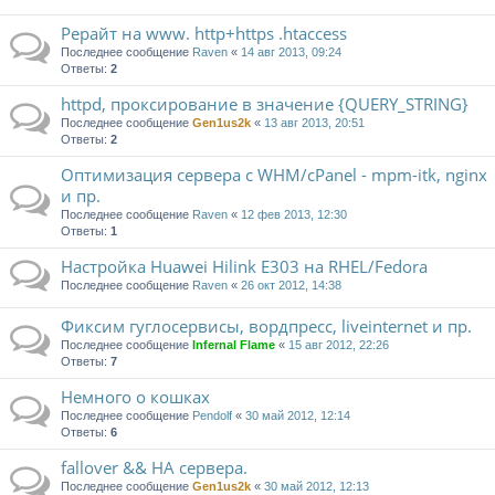
Рерайт на www. http+https .htaccess
Последнее сообщение
Raven
«
14 авг 2013, 09:24
Ответы:
2
httpd, проксирование в значение {QUERY_STRING}
Последнее сообщение
Gen1us2k
«
13 авг 2013, 20:51
Ответы:
2
Оптимизация сервера с WHM/cPanel - mpm-itk, nginx
и пр.
Последнее сообщение
Raven
«
12 фев 2013, 12:30
Ответы:
1
Настройка Huawei Hilink E303 на RHEL/Fedora
Последнее сообщение
Raven
«
26 окт 2012, 14:38
Фиксим гуглосервисы, вордпресс, liveinternet и пр.
Последнее сообщение
Infernal Flame
«
15 авг 2012, 22:26
Ответы:
7
Немного о кошках
Последнее сообщение
Pendolf
«
30 май 2012, 12:14
Ответы:
6
fallover && HA сервера.
Последнее сообщение
Gen1us2k
«
30 май 2012, 12:13