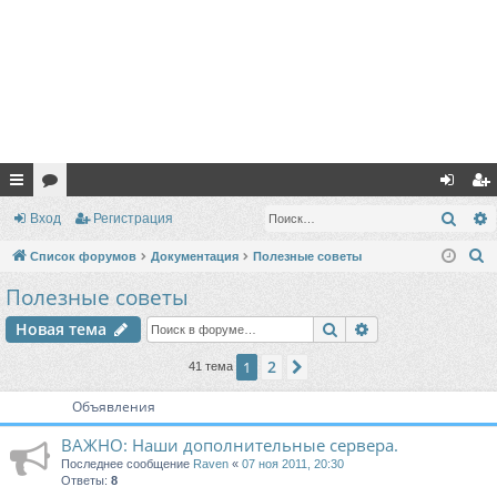
с
ор
хо
ег
Поис
Вход
Регистрация
ы
ум
д
ис
П
Список форумов
Документация
Полезные советы
лк
ы
тр
о
Полезные советы
и
и
ац
Поиск
Расширенный п
Новая тема
с
ия
к
2
1
След.
41 тема
Объявления
ВАЖНО: Наши дополнительные сервера.
Последнее сообщение
Raven
«
07 ноя 2011, 20:30
Ответы:
8