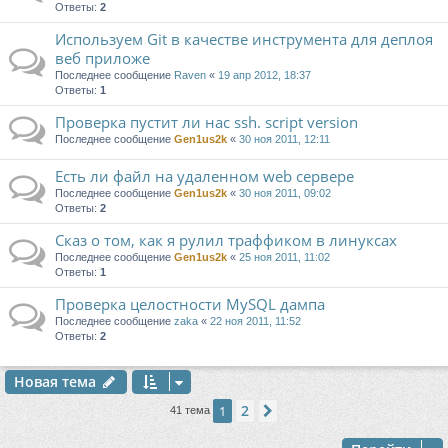
Ответы:
2
Используем Git в качестве инструмента для деплоя
веб приложе
Последнее сообщение
Raven
«
19 апр 2012, 18:37
Ответы:
1
Проверка пустит ли нас ssh. script version
Последнее сообщение
Gen1us2k
«
30 ноя 2011, 12:11
Есть ли файл на удаленном web сервере
Последнее сообщение
Gen1us2k
«
30 ноя 2011, 09:02
Ответы:
2
Сказ о том, как я рулил траффиком в линуксах
Последнее сообщение
Gen1us2k
«
25 ноя 2011, 11:02
Ответы:
1
Проверка целостности MySQL дампа
Последнее сообщение
zaka
«
22 ноя 2011, 11:52
Ответы:
2
Новая тема
2
1
След.
41 тема