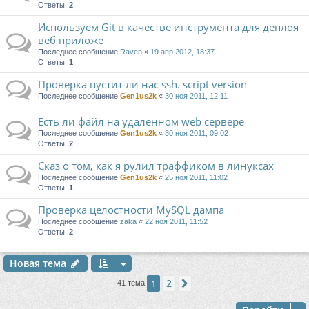
Ответы:
2
Используем Git в качестве инструмента для деплоя
веб приложе
Последнее сообщение
Raven
«
19 апр 2012, 18:37
Ответы:
1
Проверка пустит ли нас ssh. script version
Последнее сообщение
Gen1us2k
«
30 ноя 2011, 12:11
Есть ли файл на удаленном web сервере
Последнее сообщение
Gen1us2k
«
30 ноя 2011, 09:02
Ответы:
2
Сказ о том, как я рулил траффиком в линуксах
Последнее сообщение
Gen1us2k
«
25 ноя 2011, 11:02
Ответы:
1
Проверка целостности MySQL дампа
Последнее сообщение
zaka
«
22 ноя 2011, 11:52
Ответы:
2
Новая тема
2
1
След.
41 тема