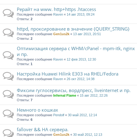
Рерайт на www. http+https .htaccess
Последнее сообщение
Raven
«
14 авг 2013, 09:24
Ответы:
2
httpd, проксирование в значение {QUERY_STRING}
Последнее сообщение
Gen1us2k
«
13 авг 2013, 20:51
Ответы:
2
Оптимизация сервера с WHM/cPanel - mpm-itk, nginx
и пр.
Последнее сообщение
Raven
«
12 фев 2013, 12:30
Ответы:
1
Настройка Huawei Hilink E303 на RHEL/Fedora
Последнее сообщение
Raven
«
26 окт 2012, 14:38
Фиксим гуглосервисы, вордпресс, liveinternet и пр.
Последнее сообщение
Infernal Flame
«
15 авг 2012, 22:26
Ответы:
7
Немного о кошках
Последнее сообщение
Pendolf
«
30 май 2012, 12:14
Ответы:
6
fallover && HA сервера.
Последнее сообщение
Gen1us2k
«
30 май 2012, 12:13