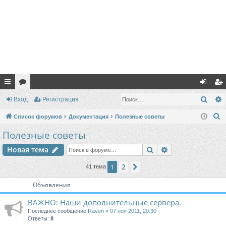
с
ор
хо
ег
Поис
Вход
Регистрация
ы
ум
д
ис
П
Список форумов
Документация
Полезные советы
лк
ы
тр
о
Полезные советы
и
и
ац
Поиск
Расширенный п
Новая тема
с
ия
к
2
1
След.
41 тема
Объявления
ВАЖНО: Наши дополнительные сервера.
Последнее сообщение
Raven
«
07 ноя 2011, 20:30
Ответы:
8