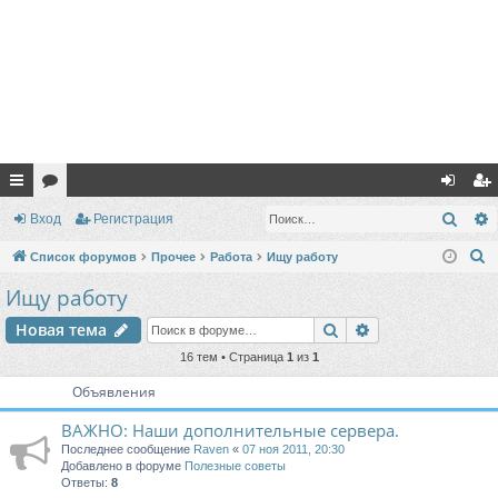
с
ор
хо
ег
Поис
Вход
Регистрация
ы
ум
д
ис
П
Список форумов
Прочее
Работа
Ищу работу
лк
ы
тр
о
Ищу работу
и
и
ац
Поиск
Расширенный п
Новая тема
с
ия
к
16 тем • Страница
1
из
1
Объявления
ВАЖНО: Наши дополнительные сервера.
Последнее сообщение
Raven
«
07 ноя 2011, 20:30
Добавлено в форуме
Полезные советы
Ответы:
8