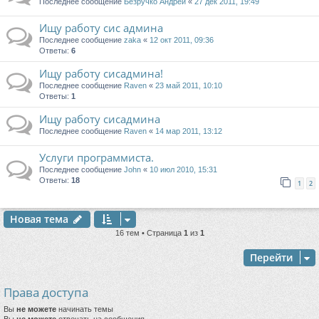
Последнее сообщение
Безручко Андрей
«
27 дек 2011, 19:49
Ищу работу сис админа
Последнее сообщение
zaka
«
12 окт 2011, 09:36
Ответы:
6
Ищу работу сисадмина!
Последнее сообщение
Raven
«
23 май 2011, 10:10
Ответы:
1
Ищу работу сисадмина
Последнее сообщение
Raven
«
14 мар 2011, 13:12
Услуги программиста.
Последнее сообщение
John
«
10 июл 2010, 15:31
Ответы:
18
1
2
Новая тема
16 тем • Страница
1
из
1
Перейти
Права доступа
Вы
не можете
начинать темы