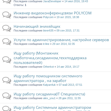
Последнее сообщение
JavaDeveloper
«
14 июл 2016, 19:43
Ответы:
1
Инженер видеоконференцсвязи POLYCOM
Последнее сообщение
Polycom
«
19 окт 2015, 18:38
Начинающий эникейщик
Последнее сообщение
biver635
«
09 сен 2015, 17:31
Услуги по администрирование, настройке серверов
Последнее сообщение
it-line
«
29 окт 2014, 02:35
Ищу работу (Монтажник
слаботочка,сисадмином,теххподдержка
пользователей)
Последнее сообщение
Otherkot
«
14 авг 2014, 19:17
Ищу работу помощником системного
администратора , на заработ
Последнее сообщение
Kalyan4uk
«
07 май 2013, 07:51
Ищу работу сисадмина(IT Специалиста)
Последнее сообщение
alex_you1
«
28 дек 2011, 11:55
Ищу работу Системным администратором