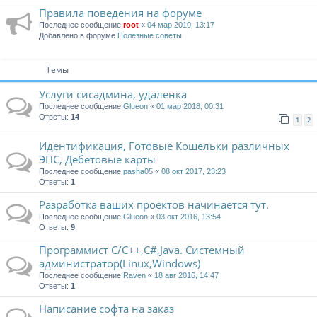
Правила поведения на форуме
Последнее сообщение
root
«
04 мар 2010, 13:17
Добавлено в форуме
Полезные советы
Темы
Услуги сисадмина, удаленка
Последнее сообщение
Glueon
«
01 мар 2018, 00:31
Ответы:
14
1
2
Идентификация, Готовые Кошельки различных
ЭПС, Дебетовые карты
Последнее сообщение
pasha05
«
08 окт 2017, 23:23
Ответы:
1
Разработка ваших проектов начинается тут.
Последнее сообщение
Glueon
«
03 окт 2016, 13:54
Ответы:
9
Программист C/C++,C#,Java. Системный
администратор(Linux,Windows)
Последнее сообщение
Raven
«
18 авг 2016, 14:47
Ответы:
1
Написание софта на заказ